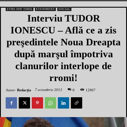
ȘTIRI DIN TIMIȘ
EVENIMENT
SOCIAL
Interviu TUDOR
IONESCU – Află ce a zis
preşedintele Noua Dreapta
după marşul împotriva
clanurilor interlope de
rromi!
7 octombrie 2013
Autor-
Redacția
1
2967
0