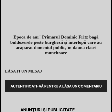
Epoca de aur! Primarul Dominic Fritz bagă
buldozerele peste burghezii și interlopii care au
acaparat domeniul public, în dauna clasei
muncitoare
LĂSAȚI UN MESAJ
AUTENTIFICAȚI-VĂ PENTRU A LĂSA UN COMENTARIU
ANUNȚURI ȘI PUBLICITATE