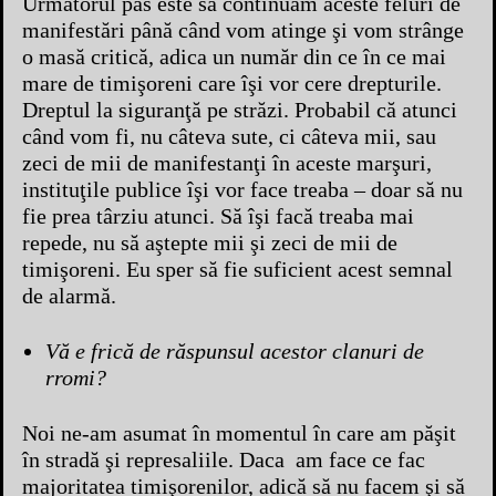
Următorul pas este să continuam aceste feluri de
manifestări până când vom atinge şi vom strânge
o masă critică, adica un număr din ce în ce mai
mare de timişoreni care îşi vor cere drepturile.
Dreptul la siguranţă pe străzi. Probabil că atunci
când vom fi, nu câteva sute, ci câteva mii, sau
zeci de mii de manifestanţi în aceste marşuri,
instituţile publice îşi vor face treaba – doar să nu
fie prea târziu atunci. Să îşi facă treaba mai
repede, nu să aştepte mii şi zeci de mii de
timişoreni. Eu sper să fie suficient acest semnal
de alarmă.
Vă e frică de răspunsul acestor clanuri de
rromi?
Noi ne-am asumat în momentul în care am păşit
în stradă şi represaliile. Daca am face ce fac
majoritatea timişorenilor, adică să nu facem şi să