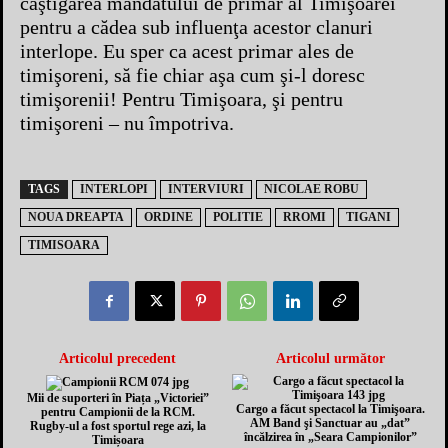
câştigarea mandatului de primar al Timişoarei
pentru a cădea sub influenţa acestor clanuri
interlope. Eu sper ca acest primar ales de
timişoreni, să fie chiar aşa cum şi-l doresc
timişorenii! Pentru Timişoara, şi pentru
timişoreni – nu împotriva.
TAGS
INTERLOPI
INTERVIURI
NICOLAE ROBU
NOUA DREAPTA
ORDINE
POLITIE
RROMI
TIGANI
TIMISOARA
Articolul precedent
Articolul următor
Mii de suporteri în Piața „Victoriei”
Cargo a făcut spectacol la Timişoara.
pentru Campionii de la RCM.
AM Band şi Sanctuar au „dat”
Rugby-ul a fost sportul rege azi, la
încălzirea în „Seara Campionilor”
Timișoara