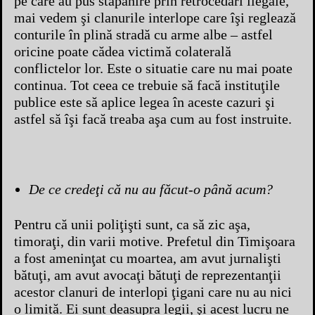
pe care au pus stăpânire prin retrocedări ilegale,
mai vedem şi clanurile interlope care îşi reglează
conturile în plină stradă cu arme albe – astfel
oricine poate cădea victimă colaterală
conflictelor lor. Este o situatie care nu mai poate
continua. Tot ceea ce trebuie să facă instituţile
publice este să aplice legea în aceste cazuri şi
astfel să îşi facă treaba aşa cum au fost instruite.
De ce credeţi că nu au făcut-o până acum?
Pentru că unii poliţişti sunt, ca să zic aşa,
timoraţi, din varii motive. Prefetul din Timişoara
a fost ameninţat cu moartea, am avut jurnalişti
bătuţi, am avut avocaţi bătuţi de reprezentanţii
acestor clanuri de interlopi ţigani care nu au nici
o limită. Ei sunt deasupra legii, şi acest lucru ne