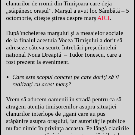
clanurilor de rromi din Timişoara care deja
„stăpânesc oraşul”. Marşul a avut loc Sâmbătă – 5
octombrie, citeşte ştirea despre marş
AICI
.
După încheierea marşului şi a mesajelor sociale
de la finalul acestuia Vocea Timişului a dorit să
adreseze câteva scurte întrebări preşedintelui
naţional Noua Dreaptă – Tudor Ionescu, care a
fost prezent la eveniment.
Care este scopul concret pe care doriţi să îl
realizaţi cu acest marş?
Vrem să aducem oamenii în stradă pentru ca să
atragem atenţia timişorenilor asupra situaţiei
clanurilor interlope de ţigani care au pus
stăpânire asupra oraşului, iar autorităţile publice
nu fac nimic în privinţa aceasta. Pe lângă cladirile