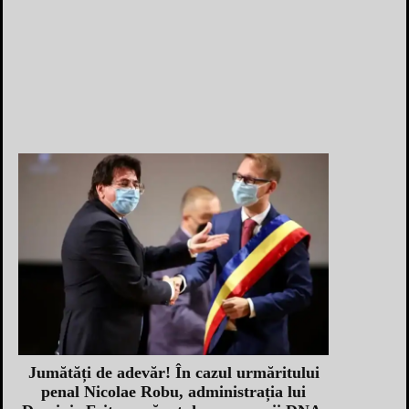
Jumătăți de adevăr! În cazul urmăritului
penal Nicolae Robu, administrația lui