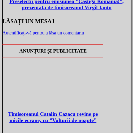
Preselectii pentru emisiunea ”Castiga Romania!”,
prezentata de timisoreanul Virgil Iantu
LĂSAȚI UN MESAJ
Autentificați-vă pentru a lăsa un comentariu
ANUNȚURI ȘI PUBLICITATE
Timisoreanul Catalin Cazacu revine pe
micile ecrane, cu ”Vulturii de noapte”