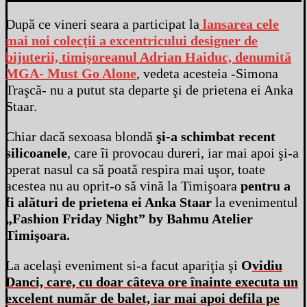
După ce vineri seara a participat la
lansarea cele
mai noi colecţii a excentricului designer de
bijuterii, timişoreanul Adrian Haiduc, denumită
MGA- Must Go Alone
, vedeta acesteia -Simona
Traşcă- nu a putut sta departe şi de prietena ei Anka
Staar.
Chiar dacă sexoasa blondă
şi-a schimbat recent
silicoanele
, care îi provocau dureri, iar mai apoi şi-a
operat nasul ca să poată respira mai uşor, toate
acestea nu au oprit-o să vină la Timişoara
pentru a
fi alături de prietena ei Anka Staar
la evenimentul
„Fashion Friday Night” by Bahmu Atelier
Timişoara.
La acelaşi eveniment si-a facut apariţia şi
O
vidiu
Danci, care, cu doar câteva ore înainte executa un
excelent număr de balet, iar mai apoi defila pe