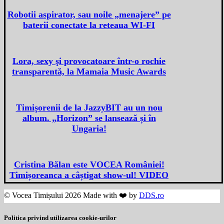
Robotii aspirator, sau noile „menajere” pe
baterii conectate la reteaua WI-FI
Lora, sexy şi provocatoare într-o rochie
transparentă, la Mamaia Music Awards
Timișorenii de la JazzyBIT au un nou
album. „Horizon” se lansează și în
Ungaria!
Cristina Bălan este VOCEA României!
Timișoreanca a câștigat show-ul! VIDEO
© Vocea Timișului 2026 Made with ❤️ by
DDS.ro
Politica privind utilizarea cookie-urilor