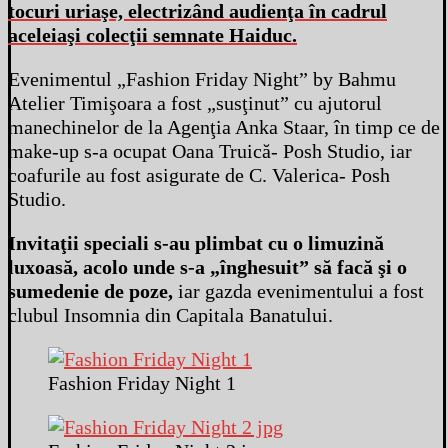
tocuri uriaşe, electrizând audienţa în cadrul
aceleiaşi colecţii semnate Haiduc.
Evenimentul „Fashion Friday Night” by Bahmu
Atelier Timişoara a fost „susţinut” cu ajutorul
manechinelor de la Agenţia Anka Staar, în timp ce de
make-up s-a ocupat Oana Truică- Posh Studio, iar
coafurile au fost asigurate de C. Valerica- Posh
Studio.
Invitaţii speciali s-au plimbat cu o limuzină
luxoasă, acolo unde s-a „înghesuit” să facă şi o
sumedenie de poze,
iar gazda evenimentului a fost
clubul Insomnia din Capitala Banatului.
Fashion Friday Night 1