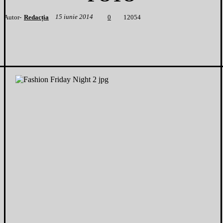
15 iunie 2014
Autor-
Redacția
1
2054
0