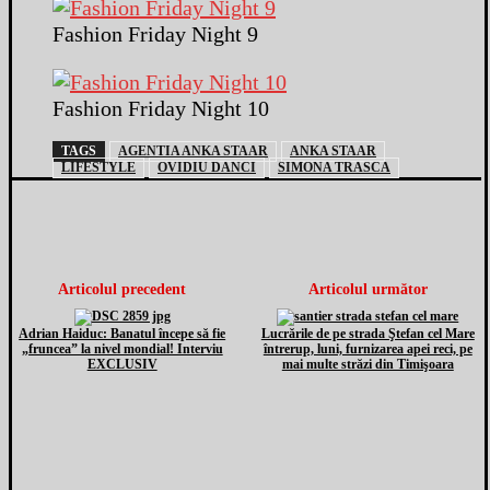
Fashion Friday Night 9
Fashion Friday Night 10
TAGS
AGENTIA ANKA STAAR
ANKA STAAR
LIFESTYLE
OVIDIU DANCI
SIMONA TRASCA
Articolul precedent
Articolul următor
Adrian Haiduc: Banatul începe să fie
Lucrările de pe strada Ştefan cel Mare
„fruncea” la nivel mondial! Interviu
întrerup, luni, furnizarea apei reci, pe
EXCLUSIV
mai multe străzi din Timişoara