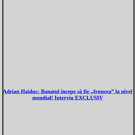
Adrian Haiduc: Banatul începe să fie „fruncea” la nivel
mondial! Interviu EXCLUSIV