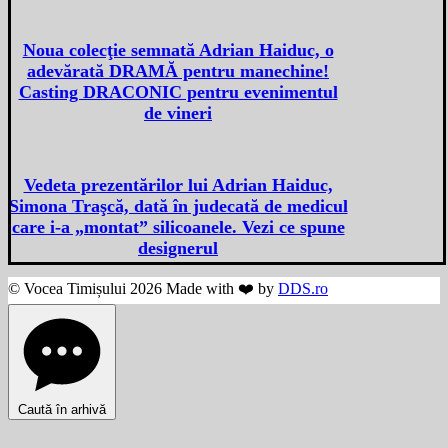
Noua colecţie semnată Adrian Haiduc, o
adevărată DRAMĂ pentru manechine!
Casting DRACONIC pentru evenimentul
de vineri
Vedeta prezentărilor lui Adrian Haiduc,
Simona Traşcă, dată în judecată de medicul
care i-a „montat” silicoanele. Vezi ce spune
designerul
© Vocea Timișului 2026 Made with ❤️ by
DDS.ro
Caută în arhivă