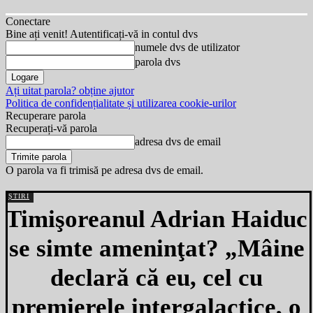
Conectare
Bine ați venit! Autentificați-vă in contul dvs
numele dvs de utilizator
parola dvs
Ați uitat parola? obține ajutor
Politica de confidențialitate și utilizarea cookie-urilor
Recuperare parola
Recuperați-vă parola
adresa dvs de email
O parola va fi trimisă pe adresa dvs de email.
ȘTIRI
Timişoreanul Adrian Haiduc
se simte ameninţat? „Mâine
declară că eu, cel cu
premierele intergalactice, o