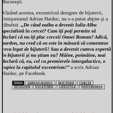
Bucureşti.
Văzând acestea, excentricul designer de bijuterii,
timişoreanul Adrian Haiduc, nu s-a putut abţine şi a
răbufnit.
„De când naiba a devenit Iulia Albu
specialistă în cercei? Cum îţi poţi permite să
declari că nu îţi plac cerceii Oanei Roman? Adică,
pardon, nu cred că ea este în măsură să comenteze
ceva legat de bijuterii! Sau a devenit cumva expertă
în bijuterii şi nu ştiam eu? Mâine, poimâine, mai
declară că, eu, cel cu premierele intergalactice, o
copiez la capitolul excentrism!”
a scris Adrian
Haiduc, pe Facebook.
TAGS
ADRIAN HAIDUC
BIJUTERII
CERCEI
DESIGNER
EXCENTRIC
LIFESTYLE
OANA ROMAN