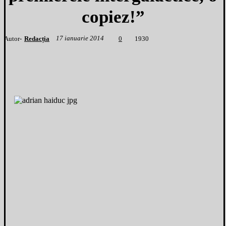
copiez!”
17 ianuarie 2014
Autor-
Redacția
1
930
0