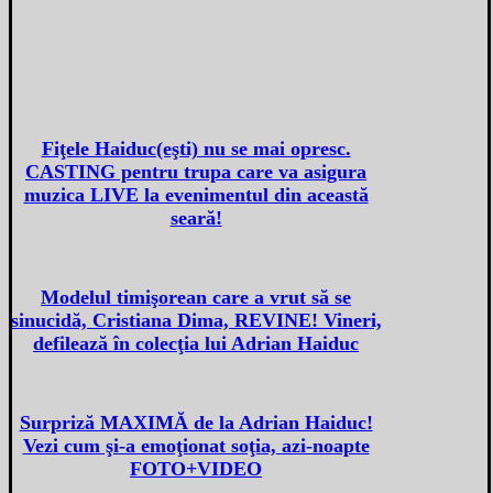
Fiţele Haiduc(eşti) nu se mai opresc.
CASTING pentru trupa care va asigura
muzica LIVE la evenimentul din această
seară!
Modelul timişorean care a vrut să se
sinucidă, Cristiana Dima, REVINE! Vineri,
defilează în colecţia lui Adrian Haiduc
Surpriză MAXIMĂ de la Adrian Haiduc!
Vezi cum şi-a emoţionat soţia, azi-noapte
FOTO+VIDEO