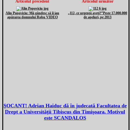
Articolul precedent
Articolul următor
Alin Popoviciu: Mă gândesc să îi iau
„112, ce urgenţă aveţi?”Peste 17.000.000
apărarea domnului Robu VIDEO
de apeluri, pe 2013
ŞOCANT! Adrian Haiduc dă în judecată Facultatea de
Drept a Universităţii Tibiscus din Timişoara. Motivul
este SCANDALOS