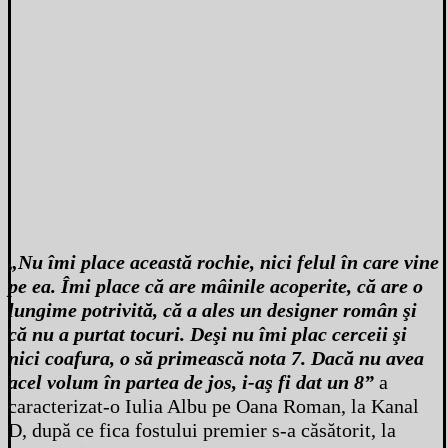
„Nu îmi place această rochie, nici felul în care vine
pe ea. Îmi place că are mâinile acoperite, că are o
lungime potrivită, că a ales un designer român şi
că nu a purtat tocuri. Deşi nu îmi plac cerceii şi
nici coafura, o să primească nota 7. Dacă nu avea
acel volum în partea de jos, i-aş fi dat un 8”
a
caracterizat-o Iulia Albu pe Oana Roman, la Kanal
D, după ce fica fostului premier s-a căsătorit, la