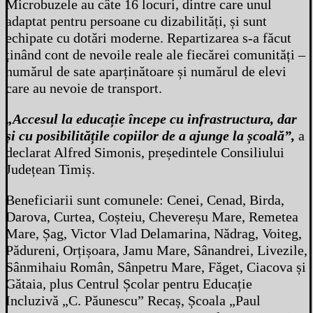
Microbuzele au câte 16 locuri, dintre care unul
adaptat pentru persoane cu dizabilități, și sunt
echipate cu dotări moderne. Repartizarea s-a făcut
ținând cont de nevoile reale ale fiecărei comunități –
numărul de sate aparținătoare și numărul de elevi
care au nevoie de transport.
„Accesul la educație începe cu infrastructura, dar
și cu posibilitățile copiilor de a ajunge la școală”,
a
declarat Alfred Simonis, președintele Consiliului
Județean Timiș.
Beneficiarii sunt comunele: Cenei, Cenad, Birda,
Darova, Curtea, Coșteiu, Chevereșu Mare, Remetea
Mare, Șag, Victor Vlad Delamarina, Nădrag, Voiteg,
Pădureni, Orțișoara, Jamu Mare, Sânandrei, Livezile,
Sânmihaiu Român, Sânpetru Mare, Făget, Ciacova și
Gătaia, plus Centrul Școlar pentru Educație
Incluzivă „C. Păunescu” Recaș, Școala „Paul