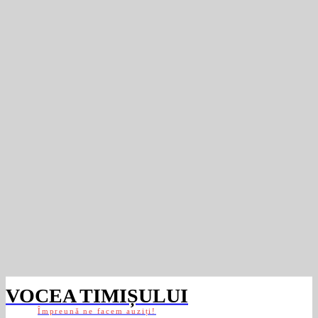
VOCEA TIMIȘULUI
Împreună ne facem auziți!