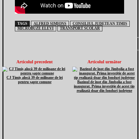
TAGS
ALFRED SIMIONS
CONSILIUL JUDETEAN TIMIS
MICROBUZE ELEVI
TRANSPORT SCOLAR
Articolul precedent
Articolul următor
CJ Timiș alocă 39 de milioane de lei
pentru șapte comune
Bazinul de înot din Jimbolia a fost
inaugurat. Prima investiție de acest tip
realizată doar din fonduri județene