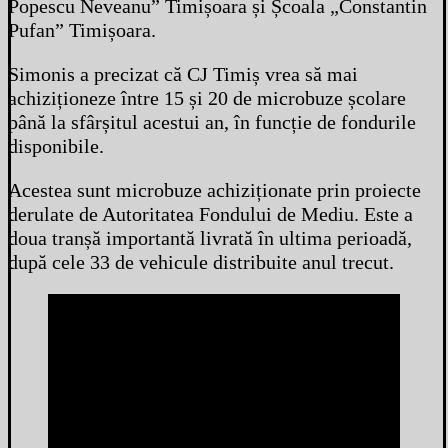
Popescu Neveanu” Timișoara și Școala „Constantin
Pufan” Timișoara.
Simonis a precizat că CJ Timiș vrea să mai
achiziționeze între 15 și 20 de microbuze școlare
până la sfârșitul acestui an, în funcție de fondurile
disponibile.
Acestea sunt microbuze achiziționate prin proiecte
derulate de Autoritatea Fondului de Mediu. Este a
doua tranșă importantă livrată în ultima perioadă,
după cele 33 de vehicule distribuite anul trecut.