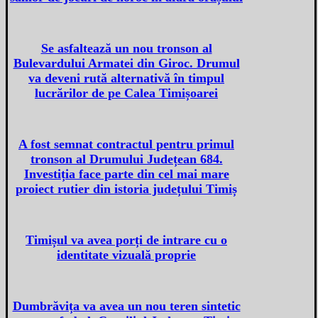
Se asfaltează un nou tronson al
Bulevardului Armatei din Giroc. Drumul
va deveni rută alternativă în timpul
lucrărilor de pe Calea Timișoarei
A fost semnat contractul pentru primul
tronson al Drumului Județean 684.
Investiția face parte din cel mai mare
proiect rutier din istoria județului Timiș
Timișul va avea porți de intrare cu o
identitate vizuală proprie
Dumbrăvița va avea un nou teren sintetic