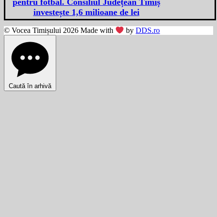
pentru fotbal. Consiliul Județean Timiș
investește 1,6 milioane de lei
© Vocea Timișului 2026 Made with
by
DDS.ro
Caută în arhivă