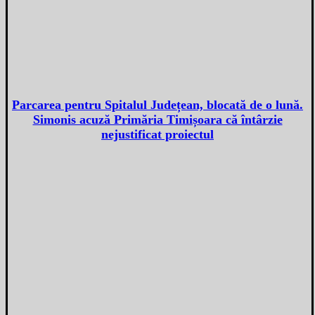
Parcarea pentru Spitalul Județean, blocată de o lună.
Simonis acuză Primăria Timișoara că întârzie
nejustificat proiectul