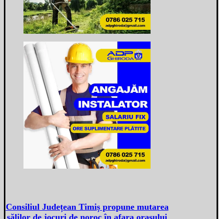
Consiliul Județean Timiș propune mutarea
sălilor de jocuri de noroc în afara orașului