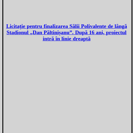
Licitație pentru finalizarea Sălii Polivalente de lângă
Stadionul „Dan Păltinișanu”. După 16 ani, proiectul
intră în linie dreaptă