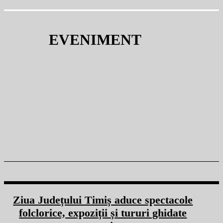
EVENIMENT
ADMINISTRAȚIE
CULTURĂ
ECONOMIE
EDUCAȚIE
NATIONAL SI INTERNATIONAL
Ziua Județului Timiș aduce spectacole
folclorice, expoziții și tururi ghidate