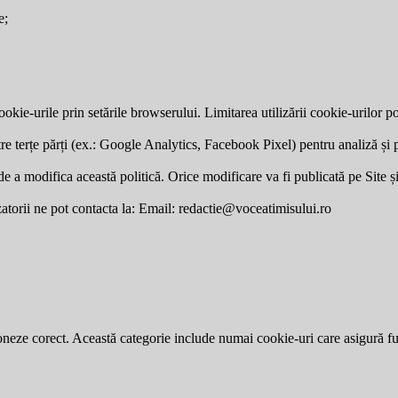
e;
okie-urile prin setările browserului. Limitarea utilizării cookie-urilor po
re terțe părți (ex.: Google Analytics, Facebook Pixel) pentru analiză și p
a modifica această politică. Orice modificare va fi publicată pe Site și v
zatorii ne pot contacta la: Email:
redactie@voceatimisului.ro
neze corect. Această categorie include numai cookie-uri care asigură funcț