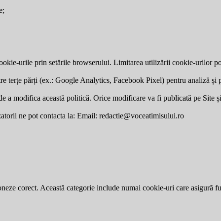
e;
okie-urile prin setările browserului. Limitarea utilizării cookie-urilor po
re terțe părți (ex.: Google Analytics, Facebook Pixel) pentru analiză și p
a modifica această politică. Orice modificare va fi publicată pe Site și v
zatorii ne pot contacta la: Email:
redactie@voceatimisului.ro
neze corect. Această categorie include numai cookie-uri care asigură funcț