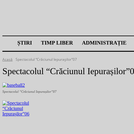
ȘTIRI
TIMP LIBER
ADMINISTRAȚIE
Acasă
Spectacolul “Crăciunul Iepurașilor”07
Spectacolul “Crăciunul Iepurașilor”
Spectacolul “Crăciunul Iepurașilor”07