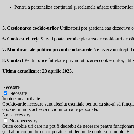
Pentru a personaliza conținutul și reclamele afișate utilizatorilor.
5. Gestionarea cookie-urilor
Utilizatorii pot gestiona sau dezactiva co
6. Cookie-uri terțe
Site-ul poate permite plasarea de cookie-uri de căt
7. Modificări ale politicii privind cookie-urile
Ne rezervăm dreptul de 
8. Contact
Pentru orice întrebare privind utilizarea cookie-urilor, utili
Ultima actualizare: 28 aprilie 2025.
Necesare
Necesare
Întotdeauna activate
Cookie-urile necesare sunt absolut esențiale pentru ca site-ul să funcțio
cookie-uri nu stochează nicio informație personală.
Non-necessary
Non-necessary
Orice cookie-uri care nu pot fi deosebit de necesare pentru funcționarea 
și al altor conținuturi încorporate sunt denumite cookie-uri inutile. Est