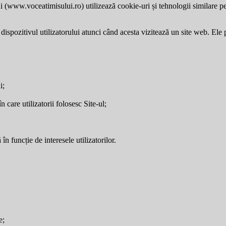
i (
www.voceatimisului.ro
) utilizează cookie-uri și tehnologii similare p
dispozitivul utilizatorului atunci când acesta vizitează un site web. Ele p
i;
care utilizatorii folosesc Site-ul;
în funcție de interesele utilizatorilor.
e;