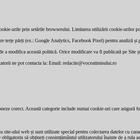
okie-urile prin setările browserului. Limitarea utilizării cookie-urilor po
re terțe părți (ex.: Google Analytics, Facebook Pixel) pentru analiză și p
a modifica această politică. Orice modificare va fi publicată pe Site și v
zatorii ne pot contacta la: Email:
redactie@voceatimisului.ro
neze corect. Această categorie include numai cookie-uri care asigură funcț
site-ului web și sunt utilizate special pentru colectarea datelor cu carac
e obligatoriu să obțineți consimțământul utilizatorului înainte de a rula a