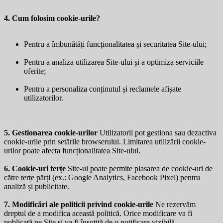
4. Cum folosim cookie-urile?
Pentru a îmbunătăți funcționalitatea și securitatea Site-ului;
Pentru a analiza utilizarea Site-ului și a optimiza serviciile
oferite;
Pentru a personaliza conținutul și reclamele afișate
utilizatorilor.
5. Gestionarea cookie-urilor
Utilizatorii pot gestiona sau dezactiva
cookie-urile prin setările browserului. Limitarea utilizării cookie-
urilor poate afecta funcționalitatea Site-ului.
6. Cookie-uri terțe
Site-ul poate permite plasarea de cookie-uri de
către terțe părți (ex.: Google Analytics, Facebook Pixel) pentru
analiză și publicitate.
7. Modificări ale politicii privind cookie-urile
Ne rezervăm
dreptul de a modifica această politică. Orice modificare va fi
publicată pe Site și va fi însoțită de o notificare vizibilă.