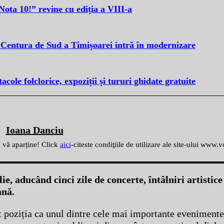
ota 10!” revine cu ediția a VIII-a
Centura de Sud a Timișoarei intră în modernizare
cole folclorice, expoziții și tururi ghidate gratuite
Ioana Danciu
ă vă aparține! Click
aici
-citeste condiţiile de utilizare ale site-ului www.
e, aducând cinci zile de concerte, întâlniri artistic
ană.
at poziția ca unul dintre cele mai importante evenimente