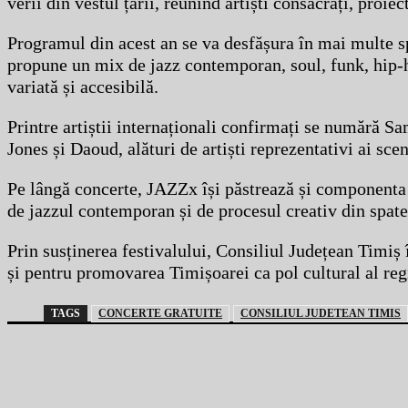
verii din vestul țării, reunind artiști consacrați, proie
Programul din acest an se va desfășura în mai multe spa
propune un mix de jazz contemporan, soul, funk, hip-h
variată și accesibilă.
Printre artiștii internaționali confirmați se numără 
Jones și Daoud, alături de artiști reprezentativi ai sc
Pe lângă concerte, JAZZx își păstrează și componenta e
de jazzul contemporan și de procesul creativ din spate
Prin susținerea festivalului, Consiliul Județean Timiș 
și pentru promovarea Timișoarei ca pol cultural al reg
TAGS
CONCERTE GRATUITE
CONSILIUL JUDETEAN TIMIS