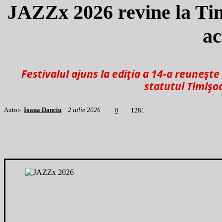
JAZZx 2026 revine la Timi
ac
Festivalul ajuns la ediția a 14-a reuneșt
statutul Timișoa
Autor-
Ioana Danciu
2 iulie 2026
1
281
0