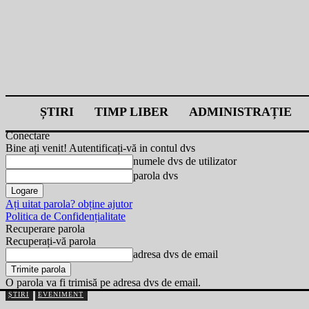
ȘTIRI
TIMP LIBER
ADMINISTRAȚIE
Conectare
Bine ați venit! Autentificați-vă in contul dvs
numele dvs de utilizator
parola dvs
Ați uitat parola? obține ajutor
Politica de Confidențialitate
Recuperare parola
Recuperați-vă parola
adresa dvs de email
O parola va fi trimisă pe adresa dvs de email.
ȘTIRI
EVENIMENT