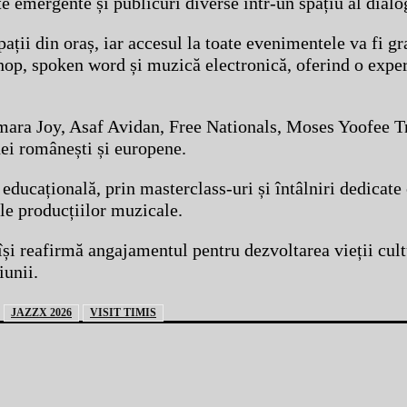
cte emergente și publicuri diverse într-un spațiu al dialog
ții din oraș, iar accesul la toate evenimentele va fi gra
op, spoken word și muzică electronică, oferind o exper
Samara Joy, Asaf Avidan, Free Nationals, Moses Yoofee 
enei românești și europene.
ducațională, prin masterclass-uri și întâlniri dedicate 
le producțiilor muzicale.
își reafirmă angajamentul pentru dezvoltarea vieții cult
iunii.
JAZZX 2026
VISIT TIMIS