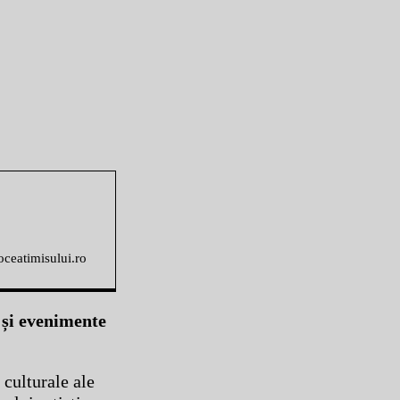
voceatimisului.ro
e și evenimente
 culturale ale