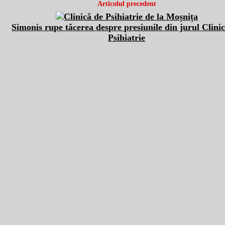
Articolul precedent
Simonis rupe tăcerea despre presiunile din jurul Clinic
Psihiatrie