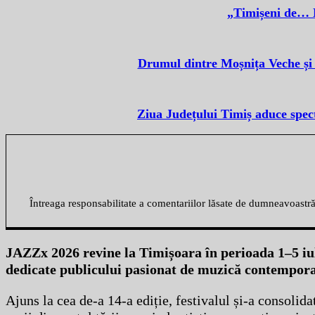
„Timișeni de… N
Drumul dintre Moșnița Veche și 
Ziua Județului Timiș aduce specta
Întreaga responsabilitate a comentariilor lăsate de dumneavoastr
JAZZx 2026 revine la Timișoara în perioada 1–5 iuli
dedicate publicului pasionat de muzică contempor
Ajuns la cea de-a 14-a ediție, festivalul și-a consolid