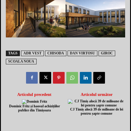
TAGS
ADR VEST
CHISODA
DAN VIRTOSU
GIROC
SCOALA NOUA
Articolul precedent
Articolul următor
Dominic Fritz și haosul achizițiilor
CJ Timiș alocă 39 de milioane de lei
publice din Timișoara
pentru șapte comune