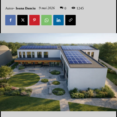
9 mai 2026
Autor-
Ioana Danciu
1
245
0