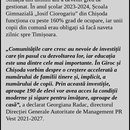
gestionat. În anul școlar 2023-2024, Școala
Gimnazială „Iosif Ciorogariu” din Chișoda
funcționa cu peste 160% grad de ocupare, iar unii
copii din comună erau obligați să facă naveta
zilnic spre Timișoara.
„Comunitățile care cresc au nevoie de investiții
care țin pasul cu dezvoltarea lor, iar educația
este una dintre cele mai importante. În Giroc și
Chișoda vorbim despre o creștere accelerată a
numărului de familii tinere și, implicit, a
numărului de copii. Prin această investiție,
aproape 190 de elevi vor avea acces la condiții
moderne și sigure pentru învățare, aproape de
casă”,
a declarat Georgiana Radac, directorul
Direcției Generale Autoritate de Management PR
Vest 2021-2027.