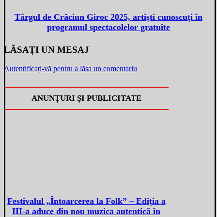
Târgul de Crăciun Giroc 2025, artiști cunoscuți în
programul spectacolelor gratuite
LĂSAȚI UN MESAJ
Autentificați-vă pentru a lăsa un comentariu
ANUNȚURI ȘI PUBLICITATE
Festivalul „Întoarcerea la Folk” – Ediția a
III-a aduce din nou muzica autentică în