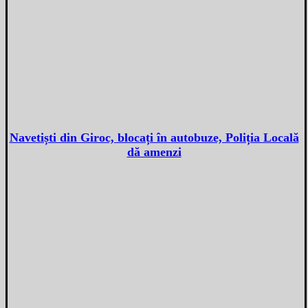
Navetiști din Giroc, blocați în autobuze, Poliția Locală
dă amenzi