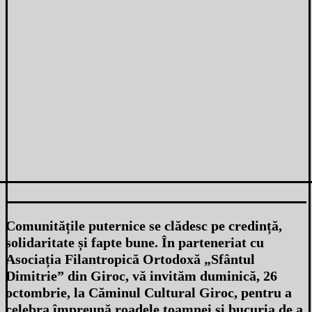
Comunitățile puternice se clădesc pe credință,
solidaritate și fapte bune. În parteneriat cu
Asociația Filantropică Ortodoxă „Sfântul
Dimitrie” din Giroc
, vă invităm duminică,
26
octombrie
, la
Căminul Cultural Giroc
, pentru a
celebra împreună roadele toamnei și bucuria de a