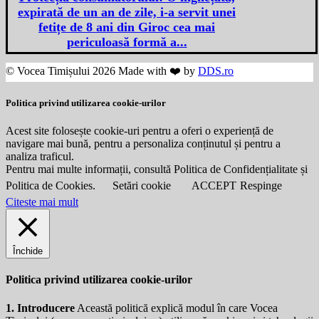
expirată de un an de zile, i-a servit unei
fetițe de 8 ani din Giroc cea mai
periculoasă formă a...
© Vocea Timișului 2026 Made with ❤️ by
DDS.ro
Politica privind utilizarea cookie-urilor
Acest site folosește cookie-uri pentru a oferi o experiență de
navigare mai bună, pentru a personaliza conținutul și pentru a
analiza traficul.
Pentru mai multe informații, consultă Politica de Confidențialitate și
Politica de Cookies.
Setări cookie
ACCEPT
Respinge
Citeste mai mult
Închide
Politica privind utilizarea cookie-urilor
1. Introducere
Această politică explică modul în care Vocea