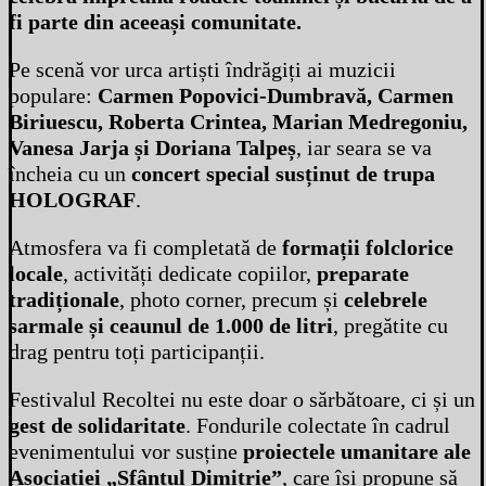
fi parte din aceeași comunitate.
Pe scenă vor urca artiști îndrăgiți ai muzicii
populare:
Carmen Popovici-Dumbravă, Carmen
Biriuescu, Roberta Crintea, Marian Medregoniu,
Vanesa Jarja și Doriana Talpeș
, iar seara se va
încheia cu un
concert special susținut de trupa
HOLOGRAF
.
Atmosfera va fi completată de
formații folclorice
locale
, activități dedicate copiilor,
preparate
tradiționale
, photo corner, precum și
celebrele
sarmale și ceaunul de 1.000 de litri
, pregătite cu
drag pentru toți participanții.
Festivalul Recoltei nu este doar o sărbătoare, ci și un
gest de solidaritate
. Fondurile colectate în cadrul
evenimentului vor susține
proiectele umanitare ale
Asociației „Sfântul Dimitrie”
, care își propune să