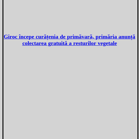
Giroc începe curățenia de primăvară, primăria anunță
colectarea gratuită a resturilor vegetale