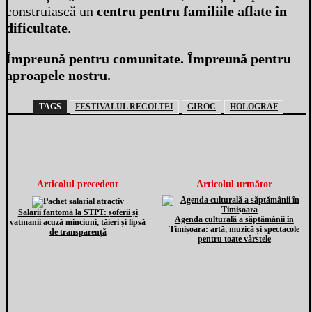
construiască un
centru pentru familiile aflate în
dificultate
.
Împreună pentru comunitate. Împreună pentru
aproapele nostru.
TAGS
FESTIVALUL RECOLTEI
GIROC
HOLOGRAF
Articolul precedent
Articolul următor
Salarii fantomă la STPT: șoferii și
Agenda culturală a săptămânii în
vatmanii acuză minciuni, tăieri și lipsă
Timișoara: artă, muzică și spectacole
de transparență
pentru toate vârstele