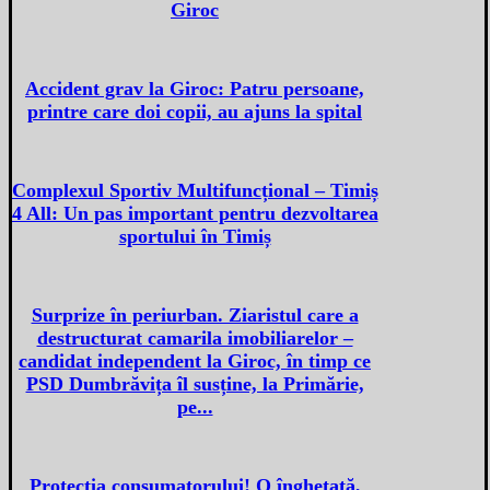
Giroc
Accident grav la Giroc: Patru persoane,
printre care doi copii, au ajuns la spital
Complexul Sportiv Multifuncțional – Timiș
4 All: Un pas important pentru dezvoltarea
sportului în Timiș
Surprize în periurban. Ziaristul care a
destructurat camarila imobiliarelor –
candidat independent la Giroc, în timp ce
PSD Dumbrăvița îl susține, la Primărie,
pe...
Protecția consumatorului! O înghețată,