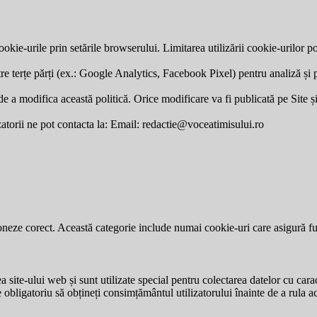
okie-urile prin setările browserului. Limitarea utilizării cookie-urilor po
re terțe părți (ex.: Google Analytics, Facebook Pixel) pentru analiză și p
a modifica această politică. Orice modificare va fi publicată pe Site și v
zatorii ne pot contacta la: Email:
redactie@voceatimisului.ro
neze corect. Această categorie include numai cookie-uri care asigură funcț
site-ului web și sunt utilizate special pentru colectarea datelor cu carac
e obligatoriu să obțineți consimțământul utilizatorului înainte de a rula a