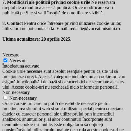
7. Modificări ale politicii privind cookie-urile
Ne rezervăm
dreptul de a modifica această politică. Orice modificare va fi
publicată pe Site și va fi însoțită de o notificare vizibilă.
8. Contact
Pentru orice întrebare privind utilizarea cookie-urilor,
utilizatorii ne pot contacta la: Email:
redactie@voceatimisului.ro
Ultima actualizare: 28 aprilie 2025.
Necesare
Necesare
Întotdeauna activate
Cookie-urile necesare sunt absolut esențiale pentru ca site-ul să
funcționeze corect. Această categorie include numai cookie-uri care
asigură funcționalități de bază și caracteristici de securitate ale site-
ului. Aceste cookie-uri nu stochează nicio informație personală.
Non-necessary
Non-necessary
Orice cookie-uri care nu pot fi deosebit de necesare pentru
funcționarea site-ului web și sunt utilizate special pentru colectarea
datelor cu caracter personal ale utilizatorului prin intermediul
analizelor, anunțurilor și al altor conținuturi încorporate sunt
denumite cookie-uri inutile. Este obligatoriu să obțineți
consimțământul utilizatorului înainte de a rula aceste cookie-uri pe