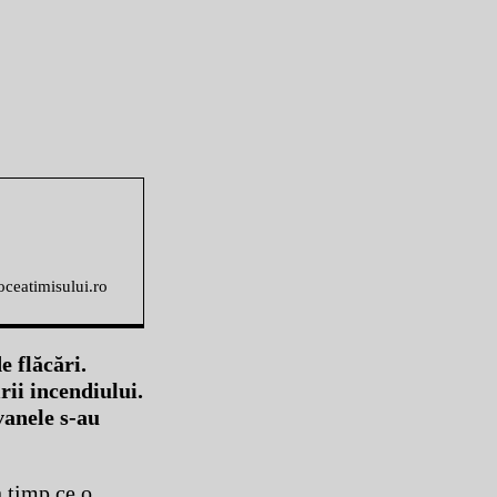
voceatimisului.ro
e flăcări.
rii incendiului.
vanele s-au
n timp ce o