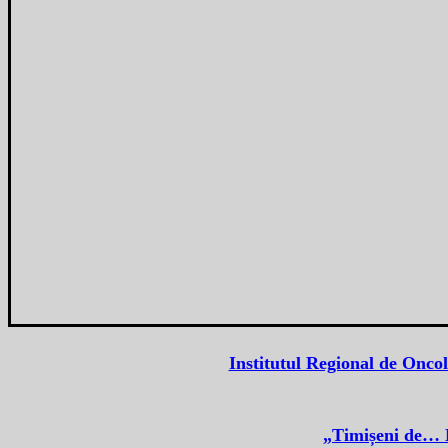
Institutul Regional de Oncol
„Timișeni de… N