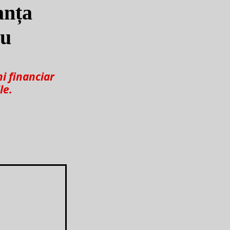
anța
iu
ni financiar
le.