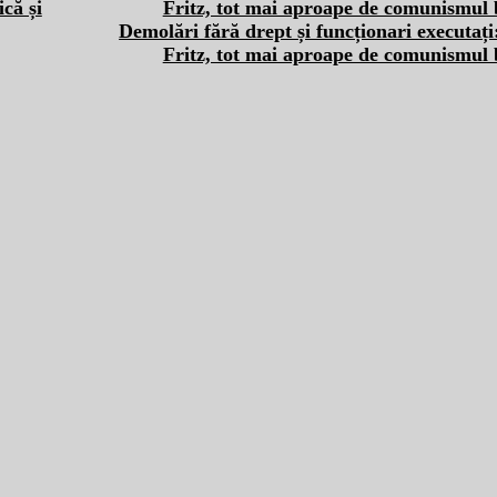
că și
Demolări fără drept și funcționari executați
Fritz, tot mai aproape de comunismul 