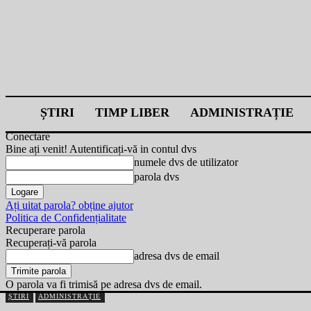
ȘTIRI
TIMP LIBER
ADMINISTRAȚIE
Conectare
Bine ați venit! Autentificați-vă in contul dvs
numele dvs de utilizator
parola dvs
Ați uitat parola? obține ajutor
Politica de Confidențialitate
Recuperare parola
Recuperați-vă parola
adresa dvs de email
O parola va fi trimisă pe adresa dvs de email.
ȘTIRI
ADMINISTRAȚIE