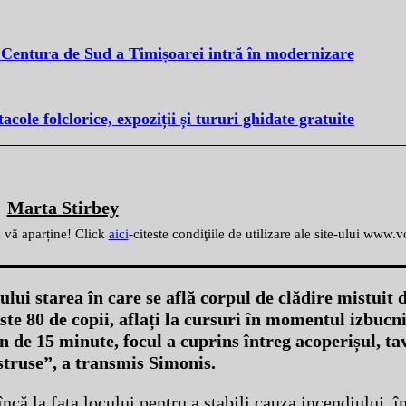
Centura de Sud a Timișoarei intră în modernizare
cole folclorice, expoziții și tururi ghidate gratuite
Marta Stirbey
ă vă aparține! Click
aici
-citeste condiţiile de utilizare ale site-ului www.
lui starea în care se află corpul de clădire mistuit d
ste 80 de copii, aflați la cursuri în momentul izbucni
in de 15 minute, focul a cuprins întreg acoperișul, ta
istruse”, a transmis Simonis.
încă la fața locului pentru a stabili cauza incendiului, î