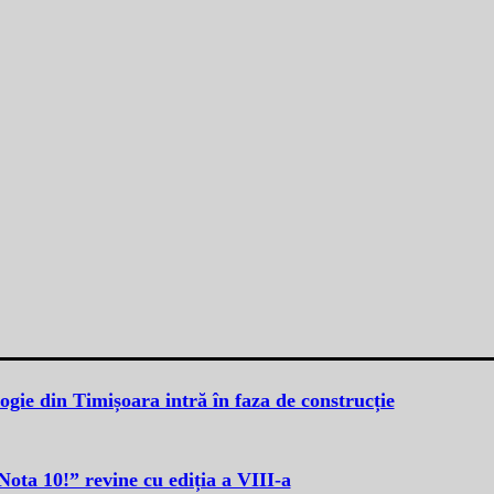
ogie din Timișoara intră în faza de construcție
ota 10!” revine cu ediția a VIII-a