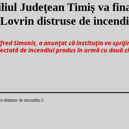
liul Județean Timiș va fin
n Lovrin distruse de incend
fred Simonis, a anunțat că instituția va spriji
afectată de incendiul produs în urmă cu două zi