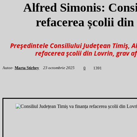
Alfred Simonis: Consi
refacerea școlii di
Președintele Consiliului Județean Timiș, Al
refacerea școlii din Lovrin, grav 
Autor-
Marta Stirbey
23 octombrie 2025
1
391
0