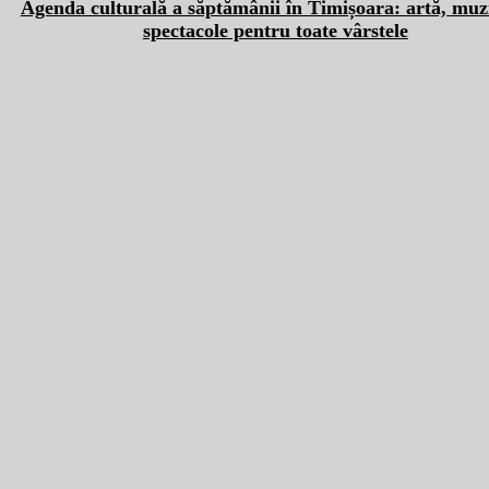
Agenda culturală a săptămânii în Timișoara: artă, muzi
spectacole pentru toate vârstele