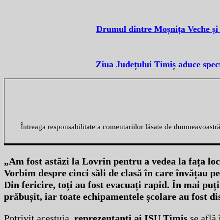
Drumul dintre Moșnița Veche și 
Ziua Județului Timiș aduce specta
Întreaga responsabilitate a comentariilor lăsate de dumneavoastr
„Am fost astăzi la Lovrin pentru a vedea la fața locu
Vorbim despre cinci săli de clasă în care învățau pe
Din fericire, toți au fost evacuați rapid. În mai puț
prăbușit, iar toate echipamentele școlare au fost d
Potrivit acestuia,
reprezentanți ai ISU Timiș
se află 