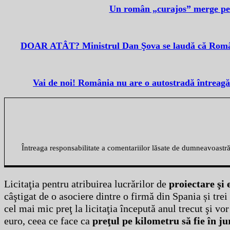
Un român „curajos” merge p
DOAR ATÂT? Ministrul Dan Şova se laudă că România 
Vai de noi! România nu are o autostradă întreagă „
Întreaga responsabilitate a comentariilor lăsate de dumneavoastr
Licitaţia pentru atribuirea lucrărilor de
proiectare şi
câştigat de o asociere dintre o firmă din Spania și tre
cel mai mic preţ la licitaţia începută anul trecut şi 
euro, ceea ce face ca
preţul pe kilometru să fie în j