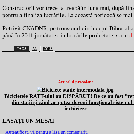
Constructorii vor trece la treabă în luna mai, după fin
pentru a finaliza lucrările. La această perioadă se ma
Potrivit CNADNR, pe tronsonul din județul Bihor al a
până în 2011 jumătate din lucrările proiectate, scrie
di
TAGS
A3
BORS
Articolul precedent
Bicicletele RATT-ului au DISPĂRUT! De ce au fost ”re
din stații și când ar putea deveni funcțional sistemul
închiriere
LĂSAȚI UN MESAJ
Autentificați-vă pentru a lăsa un comentariu