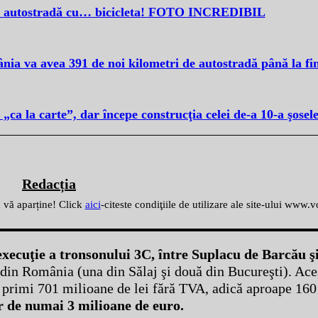
e autostradă cu… bicicleta! FOTO INCREDIBIL
va avea 391 de noi kilometri de autostradă până la fin
ca la carte”, dar începe construcţia celei de-a 10-a şosele
Redacția
ă vă aparține! Click
aici
-citeste condiţiile de utilizare ale site-ului www.
 execuţie a tronsonului 3C, între Suplacu de Barcău ş
i din România (una din Sălaj şi două din Bucureşti). Ace
vor primi 701 milioane de lei fără TVA, adică aproape 16
ur de numai 3 milioane de euro.