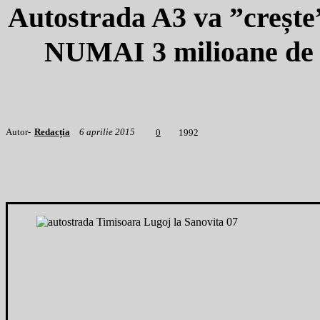
Autostrada A3 va ”crește”
NUMAI 3 milioane de 
Autor-
Redacția
6 aprilie 2015
1
992
0