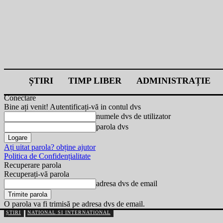
ȘTIRI
TIMP LIBER
ADMINISTRAȚIE
Conectare
Bine ați venit! Autentificați-vă in contul dvs
numele dvs de utilizator
parola dvs
Ați uitat parola? obține ajutor
Politica de Confidențialitate
Recuperare parola
Recuperați-vă parola
adresa dvs de email
O parola va fi trimisă pe adresa dvs de email.
ȘTIRI
NATIONAL SI INTERNATIONAL