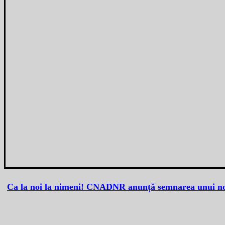
Ca la noi la nimeni! CNADNR anunță semnarea unui no