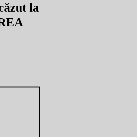
căzut la
 PREA