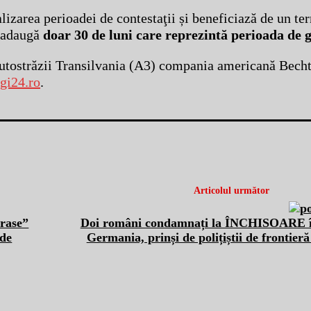
alizarea perioadei de contestaţii și beneficiază de un te
i adaugă
doar 30 de luni care reprezintă perioada de g
utostrăzii Transilvania (A3) compania americană Becht
gi24.ro
.
Articolul următor
trase”
Doi români condamnați la ÎNCHISOARE î
 de
Germania, prinși de polițiștii de frontier