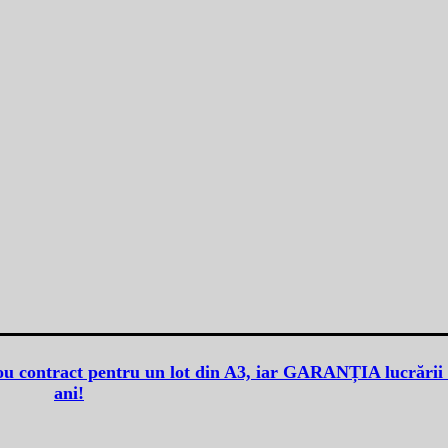
u contract pentru un lot din A3, iar GARANȚIA lucrării
ani!