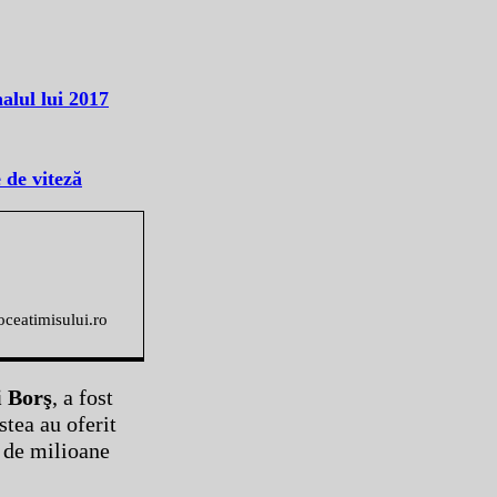
alul lui 2017
 de viteză
voceatimisului.ro
i Borş
, a fost
stea au oferit
0 de milioane