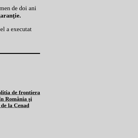
rmen de doi ani
aranţie.
el a executat
n România şi
ă de la Cenad