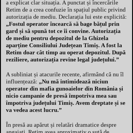
a explicat clar situația. A punctat și încercările
Retim de a crea confuzie în spațiul public privind
autorizația de mediu. Declarația lui este explicită:
„Fostul operator încearcă să bage bățul prin
gard și să spună tot ce îi convine. Autorizația
de mediu pentru depozitul de la Ghizela
aparține Consiliului Județean Timiș. A fost la
Retim doar cât timp au operat depozitul. După
reziliere, autorizația revine legal județului.”
A subliniat și atacurile recente, afirmând că nu îl
influențează:
„Nu mă intimidează niciun
operator din mafia gunoaielor din România și
nicio campanie de presă împotriva mea sau
împotriva județului Timiș. Avem dreptate și se
va vedea acest lucru.”
În presă au apărut și relatări dramatice despre
angajați. Retim avea aproximativ o sută de