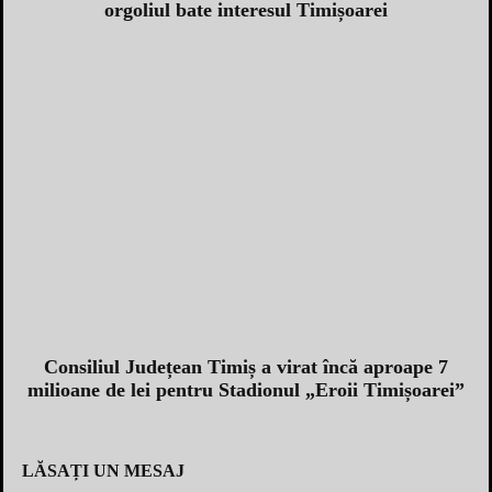
orgoliul bate interesul Timișoarei
Consiliul Județean Timiș a virat încă aproape 7
milioane de lei pentru Stadionul „Eroii Timișoarei”
LĂSAȚI UN MESAJ