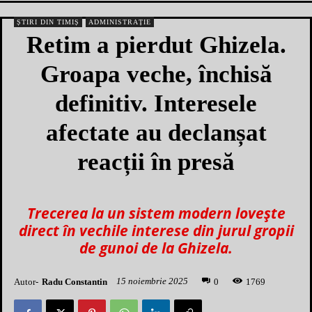
ȘTIRI DIN TIMIȘ
ADMINISTRAȚIE
Retim a pierdut Ghizela.
Groapa veche, închisă
definitiv. Interesele
afectate au declanșat
reacții în presă
Trecerea la un sistem modern lovește
direct în vechile interese din jurul gropii
de gunoi de la Ghizela.
15 noiembrie 2025
Autor-
Radu Constantin
1
769
0