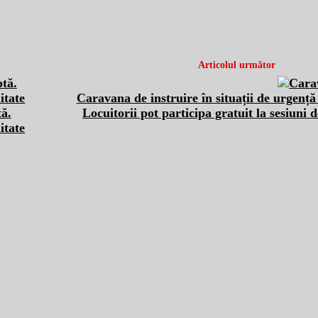
Articolul următor
Caravana de instruire în situații de urgență
tă.
Locuitorii pot participa gratuit la sesiuni 
itate