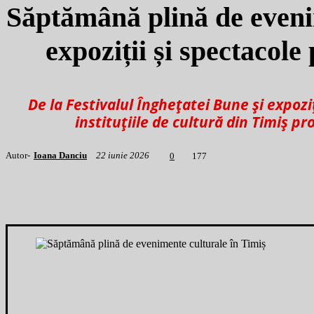
Săptămână plină de evenim
expoziții și spectacole 
De la Festivalul Înghețatei Bune și expozi
instituțiile de cultură din Timiș p
Autor-
Ioana Danciu
22 iunie 2026
1
77
0