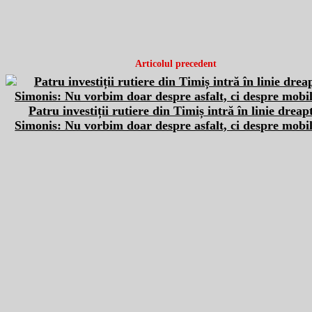
Articolul precedent
Patru investiții rutiere din Timiș intră în linie dreap
Simonis: Nu vorbim doar despre asfalt, ci despre mobil