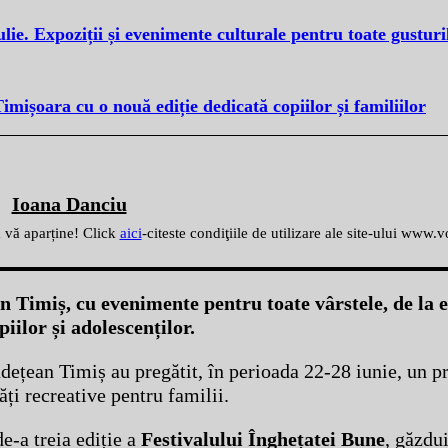
ulie. Expoziții și evenimente culturale pentru toate gusturi
imișoara cu o nouă ediție dedicată copiilor și familiilor
Ioana Danciu
ă vă aparține! Click
aici
-citeste condiţiile de utilizare ale site-ului www.
în Timiș, cu evenimente pentru toate vârstele, de la e
iilor și adolescenților.
Județean Timiș au pregătit, în perioada 22-28 iunie, un 
ăți recreative pentru familii.
e-a treia ediție a
Festivalului Înghețatei Bune
, găzdu