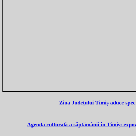
Ziua Județului Timiș aduce specta
Agenda culturală a săptămânii în Timiș: expoz