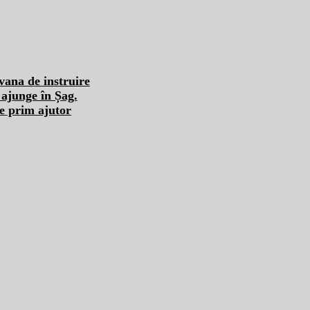
 ajunge în Șag.
de prim ajutor