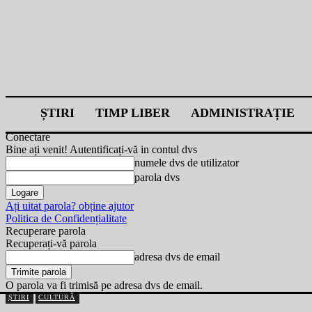
ȘTIRI
TIMP LIBER
ADMINISTRAȚIE
Conectare
Bine ați venit! Autentificați-vă in contul dvs
numele dvs de utilizator
parola dvs
Ați uitat parola? obține ajutor
Politica de Confidențialitate
Recuperare parola
Recuperați-vă parola
adresa dvs de email
O parola va fi trimisă pe adresa dvs de email.
ȘTIRI
CULTURĂ