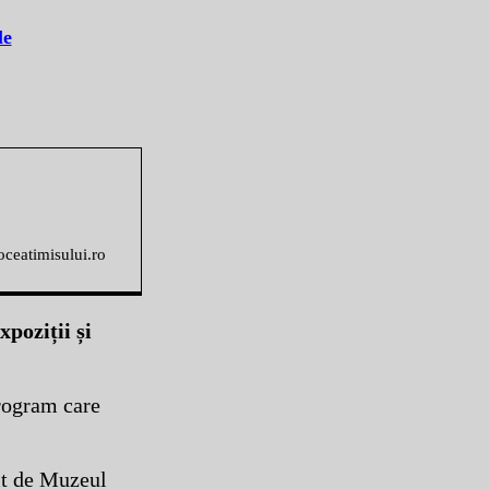
le
voceatimisului.ro
xpoziții și
program care
it de Muzeul