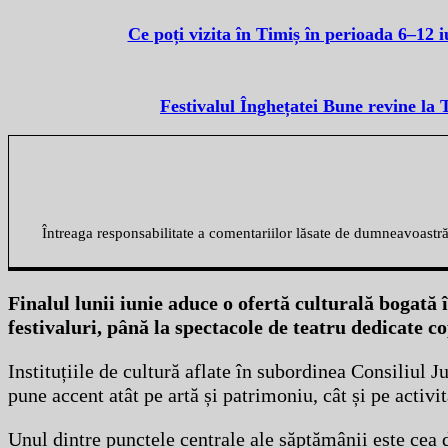
Ce poți vizita în Timiș în perioada 6–12 i
Festivalul Înghețatei Bune revine la T
Întreaga responsabilitate a comentariilor lăsate de dumneavoastr
Finalul lunii iunie aduce o ofertă culturală bogată 
festivaluri, până la spectacole de teatru dedicate cop
Instituțiile de cultură aflate în subordinea Consiliul 
pune accent atât pe artă și patrimoniu, cât și pe activit
Unul dintre punctele centrale ale săptămânii este cea d