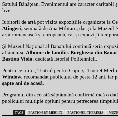
Satului Bănățean. Evenimentul are caracter caritabil și
live.
Iubitorii de artă pot vizita expozițiile organizate la 
Atingeri
, semnată de Ana Militaru, dar și la Muzeul 
artă românească și europeană, cât și expoziții tempo
Și Muzeul Național al Banatului continuă seria expoziț
aflându-se
Albume de familie. Burghezia din Banat
Bastion Viola
, dedicată istoriei Politehnicii.
Pentru cei mici, Teatrul pentru Copii și Tineret Merli
Window
, recomandat publicului de peste 12 ani, iar pe
șapte ani de acasă
.
Programul din această săptămână confirmă încă o dată 
publicului multiple opțiuni pentru petrecerea timpului li
TAGS
BASTION BY MERLIN
BASTIONUL THERESIA
MUZE