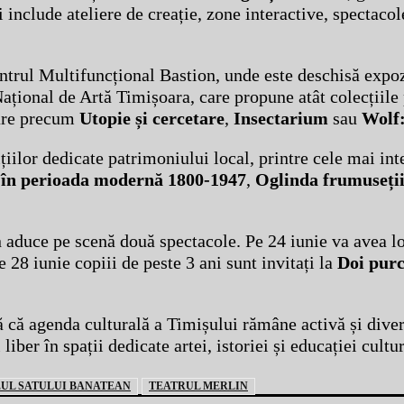
 include ateliere de creație, zone interactive, spectacol
Centrul Multifuncțional Bastion, unde este deschisă expo
Național de Artă Timișoara, care propune atât colecțiil
rare precum
Utopie și cercetare
,
Insectarium
sau
Wolf:
iilor dedicate patrimoniului local, printre cele mai int
 în perioada modernă 1800-1947
,
Oglinda frumuseți
n aduce pe scenă două spectacole. Pe 24 iunie va avea l
 28 iunie copiii de peste 3 ani sunt invitați la
Doi purc
că agenda culturală a Timișului rămâne activă și divers
ber în spații dedicate artei, istoriei și educației cultur
UL SATULUI BANATEAN
TEATRUL MERLIN