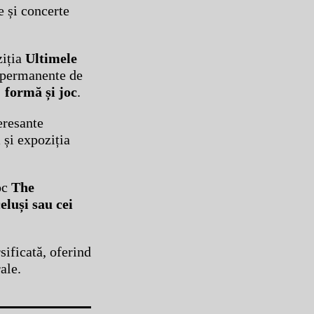
e și concerte
ziția
Ultimele
e permanente de
 formă și joc
.
eresante
i
și expoziția
oc
The
eluși sau cei
ificată, oferind
ale.