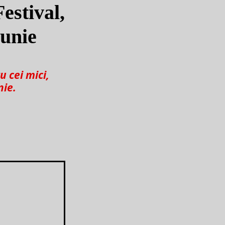
estival,
iunie
u cei mici,
nie.