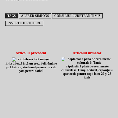
TAGS
ALFRED SIMIONS
CONSILIUL JUDETEAN TIMIS
INVESTITII RUTIERE
Articolul precedent
Articolul următor
Fritz bifează încă un eșec. Poli rămâne
Săptămână plină de evenimente
pe Electrica, stadionul promis nu este
culturale în Timiș. Festival, expoziții și
gata pentru fotbal
spectacole pentru copii între 22 și 28
iunie