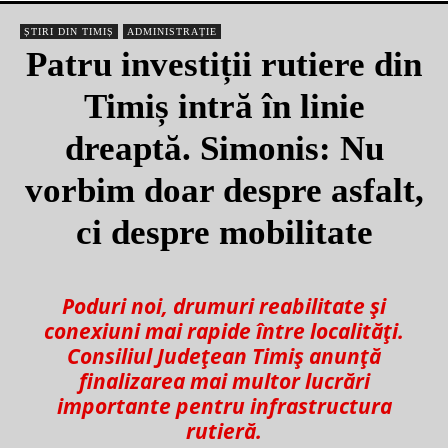
ȘTIRI DIN TIMIȘ
ADMINISTRAȚIE
Patru investiții rutiere din
Timiș intră în linie
dreaptă. Simonis: Nu
vorbim doar despre asfalt,
ci despre mobilitate
Poduri noi, drumuri reabilitate și
conexiuni mai rapide între localități.
Consiliul Județean Timiș anunță
finalizarea mai multor lucrări
importante pentru infrastructura
rutieră.