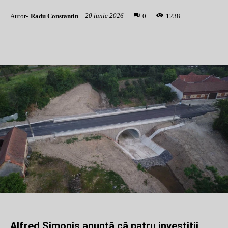
20 iunie 2026
Autor-
Radu Constantin
1
238
0
Alfred Simonis anunță că patru investiții