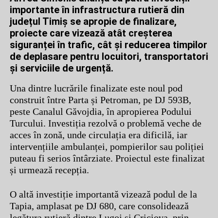
importante în infrastructura rutieră din
județul Timiș se apropie de finalizare,
proiecte care vizează atât creșterea
siguranței în trafic, cât și reducerea timpilor
de deplasare pentru locuitori, transportatori
și serviciile de urgență.
Una dintre lucrările finalizate este noul pod
construit între Parta și Petroman, pe DJ 593B,
peste Canalul Găvojdia, în apropierea Podului
Turcului. Investiția rezolvă o problemă veche de
acces în zonă, unde circulația era dificilă, iar
intervențiile ambulanței, pompierilor sau poliției
puteau fi serios întârziate. Proiectul este finalizat
și urmează recepția.
O altă investiție importantă vizează podul de la
Tapia, amplasat pe DJ 680, care consolidează
legătura rutieră dintre Lugoj și Criciova, prin