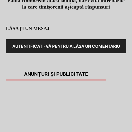
Paula Romocean atacă soluția, dar evită întrebările
la care timișorenii așteaptă răspunsuri
LĂSAȚI UN MESAJ
AUTENTIFICAȚI-VĂ PENTRU A LĂSA UN COMENTARIU
ANUNȚURI ȘI PUBLICITATE