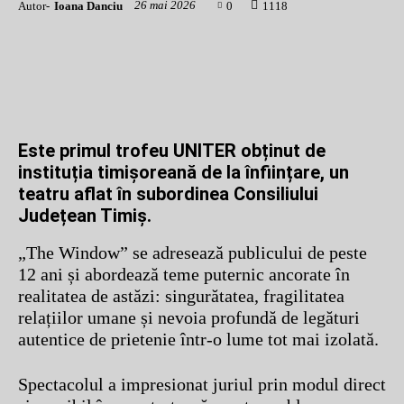
26 mai 2026
Autor-
Ioana Danciu
0
1
118
Este primul trofeu UNITER obținut de
instituția timișoreană de la înființare, un
teatru aflat în subordinea Consiliului
Județean Timiș.
„The Window” se adresează publicului de peste
12 ani și abordează teme puternic ancorate în
realitatea de astăzi: singurătatea, fragilitatea
relațiilor umane și nevoia profundă de legături
autentice de prietenie într-o lume tot mai izolată.
Spectacolul a impresionat juriul prin modul direct