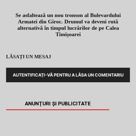
Se asfaltează un nou tronson al Bulevardului
Armatei din Giroc. Drumul va deveni rută
alternativă în timpul lucrărilor de pe Calea
Timișoarei
LĂSAȚI UN MESAJ
AUTENTIFICAȚI-VĂ PENTRU A LĂSA UN COMENTARIU
ANUNȚURI ȘI PUBLICITATE