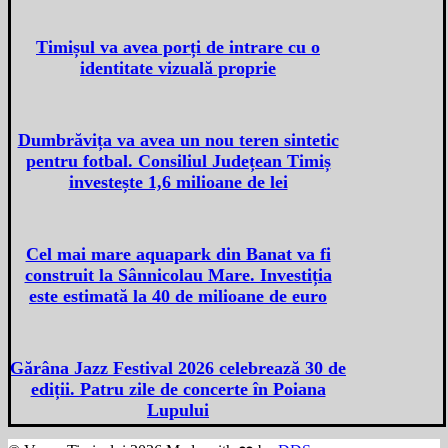
Timișul va avea porți de intrare cu o
identitate vizuală proprie
Dumbrăvița va avea un nou teren sintetic
pentru fotbal. Consiliul Județean Timiș
investește 1,6 milioane de lei
Cel mai mare aquapark din Banat va fi
construit la Sânnicolau Mare. Investiția
este estimată la 40 de milioane de euro
Gărâna Jazz Festival 2026 celebrează 30 de
ediții. Patru zile de concerte în Poiana
Lupului