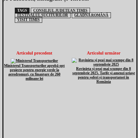
TAGS
CONSILIUL JUDETEAN TIMIS
FESTIVALUL SUCITURILOR
GLADNA ROMÂNĂ
VISIT TIMIS
Articolul precedent
Articolul următor
Ministerul Transporturilor aprobă opt
Rovinieta și peaj mai scumpe din 8
proiecte pentru energie verde la
septembrie 2025. Tarife și amenzi uriașe
aerodromuri, cu finanțare de 260
pentru șoferi și transportatori în
milioane lei
România