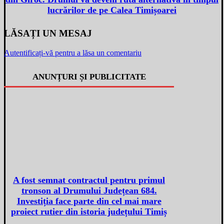
lucrărilor de pe Calea Timișoarei
LĂSAȚI UN MESAJ
Autentificați-vă pentru a lăsa un comentariu
ANUNȚURI ȘI PUBLICITATE
A fost semnat contractul pentru primul
tronson al Drumului Județean 684.
Investiția face parte din cel mai mare
proiect rutier din istoria județului Timiș