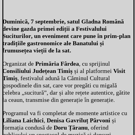
Duminică, 7 septembrie, satul Gladna Română
devine gazda primei ediții a
Festivalului
Suciturilor
, un eveniment care pune în prim-plan
tradițiile gastronomice ale Banatului și
frumusețea vieții de la sat.
Organizat de
Primăria Fârdea
, cu sprijinul
Consiliului Județean Timiș
și al platformei
Visit
Timiș
, festivalul adună la Căminul Cultural
gospodinele din sat, care vor pregăti cu migală
celebra „sucitură”, dar și alte rețete autentice, gătite
la ceaun, transmise din generație în generație.
Programul va fi completat de momente artistice cu
Liliana Laichici
,
Denisa Gavriluț Pârvoni
și
formația condusă de
Doru Țăranu
, oferind
publicului un spectacol de muzică și dansuri