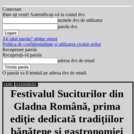
Conectare
Bine ați venit! Autentificați-vă in contul dvs
numele dvs de utilizator
parola dvs
Ați uitat parola? obține ajutor
Politica de confidențialitate și utilizarea cookie-urilor
Recuperare parola
Recuperați-vă parola
adresa dvs de email
O parola va fi trimisă pe adresa dvs de email.
ȘTIRI
EVENIMENT
Festivalul Suciturilor din
Gladna Română, prima
ediție dedicată tradițiilor
bănățene și gastronomiei