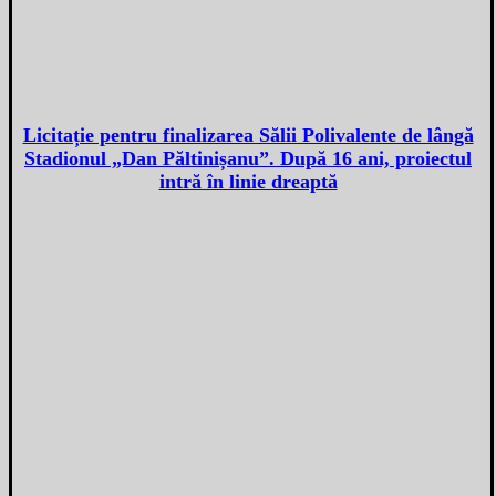
Licitație pentru finalizarea Sălii Polivalente de lângă
Stadionul „Dan Păltinișanu”. După 16 ani, proiectul
intră în linie dreaptă