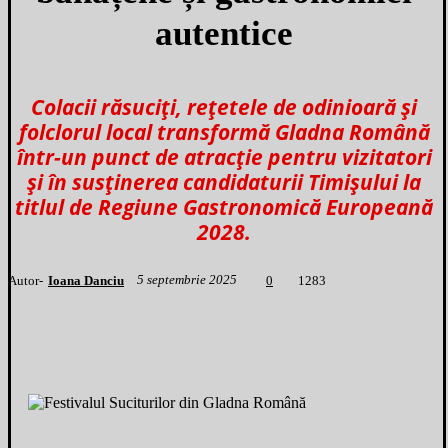
autentice
Colacii răsuciți, rețetele de odinioară și
folclorul local transformă Gladna Română
într-un punct de atracție pentru vizitatori
și în susținerea candidaturii Timișului la
titlul de Regiune Gastronomică Europeană
2028.
5 septembrie 2025
Autor-
Ioana Danciu
1
283
0