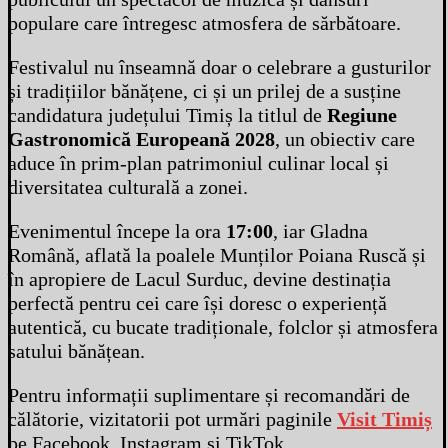
populare care întregesc atmosfera de sărbătoare.
Festivalul nu înseamnă doar o celebrare a gusturilor
și tradițiilor bănățene, ci și un prilej de a susține
candidatura județului Timiș la titlul de
Regiune
Gastronomică Europeană 2028
, un obiectiv care
aduce în prim-plan patrimoniul culinar local și
diversitatea culturală a zonei.
Evenimentul începe la ora
17:00
, iar Gladna
Română, aflată la poalele Munților Poiana Ruscă și
în apropiere de Lacul Surduc, devine destinația
perfectă pentru cei care își doresc o experiență
autentică, cu bucate tradiționale, folclor și atmosfera
satului bănățean.
Pentru informații suplimentare și recomandări de
călătorie, vizitatorii pot urmări paginile
Visit Timiș
pe Facebook, Instagram și TikTok.