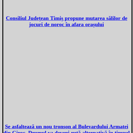
Consiliul Județean Timiș propune mutarea sălilor de
jocuri de noroc în afara orașului
Se asfaltează un nou tronson al Bulevardului Armatei
din Giroc. Drumul va deveni rută alternativă în timpul