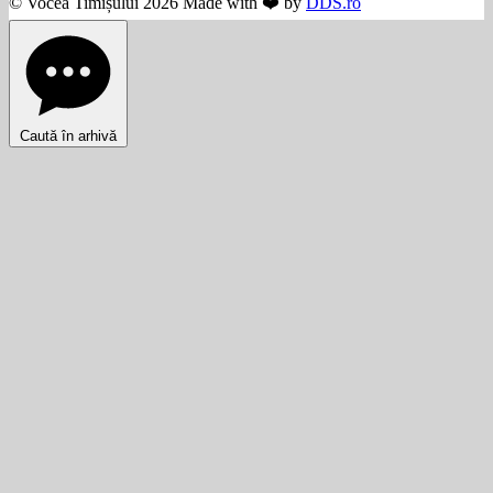
© Vocea Timișului 2026 Made with ❤️ by
DDS.ro
Caută în arhivă