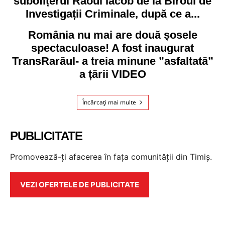
subofițerul Raoul Iacob de la Biroul de
Investigații Criminale, după ce a...
România nu mai are două șosele
spectaculoase! A fost inaugurat
TransRarăul- a treia minune ”asfaltată”
a țării VIDEO
Încărcați mai multe
PUBLICITATE
Promovează-ți afacerea în fața comunității din Timiș.
VEZI OFERTELE DE PUBLICITATE