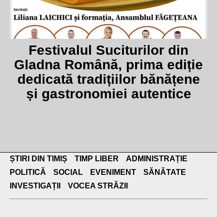
Festivalul Suciturilor din
Gladna Română, prima ediție
dedicată tradițiilor bănățene
și gastronomiei autentice
ȘTIRI DIN TIMIȘ
TIMP LIBER
ADMINISTRAȚIE
POLITICĂ
SOCIAL
EVENIMENT
SĂNĂTATE
INVESTIGAȚII
VOCEA STRĂZII