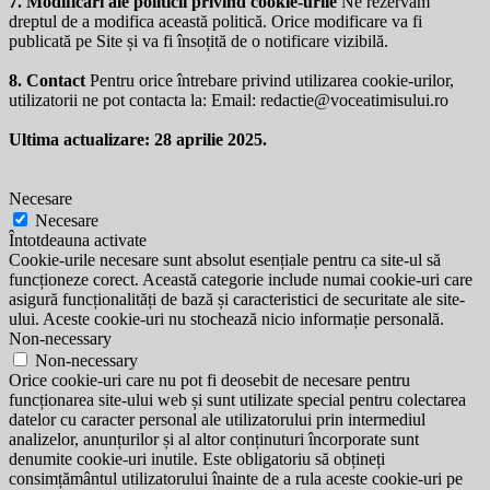
7. Modificări ale politicii privind cookie-urile
Ne rezervăm
dreptul de a modifica această politică. Orice modificare va fi
publicată pe Site și va fi însoțită de o notificare vizibilă.
8. Contact
Pentru orice întrebare privind utilizarea cookie-urilor,
utilizatorii ne pot contacta la: Email:
redactie@voceatimisului.ro
Ultima actualizare: 28 aprilie 2025.
Necesare
Necesare
Întotdeauna activate
Cookie-urile necesare sunt absolut esențiale pentru ca site-ul să
funcționeze corect. Această categorie include numai cookie-uri care
asigură funcționalități de bază și caracteristici de securitate ale site-
ului. Aceste cookie-uri nu stochează nicio informație personală.
Non-necessary
Non-necessary
Orice cookie-uri care nu pot fi deosebit de necesare pentru
funcționarea site-ului web și sunt utilizate special pentru colectarea
datelor cu caracter personal ale utilizatorului prin intermediul
analizelor, anunțurilor și al altor conținuturi încorporate sunt
denumite cookie-uri inutile. Este obligatoriu să obțineți
consimțământul utilizatorului înainte de a rula aceste cookie-uri pe