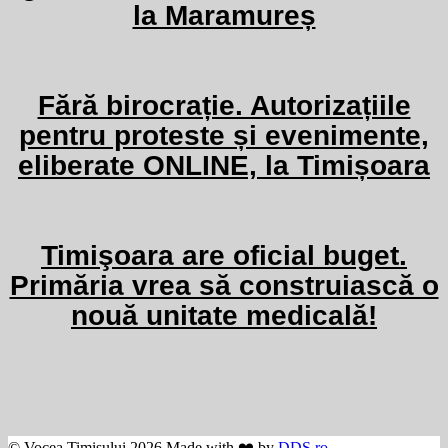
la Maramureș
Fără birocrație. Autorizațiile
pentru proteste și evenimente,
eliberate ONLINE, la Timișoara
Timişoara are oficial buget.
Primăria vrea să construiască o
nouă unitate medicală!
© Vocea Timișului 2026 Made with ❤️ by
DDS.ro