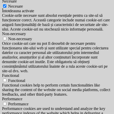
Necesare
Necesare
Întotdeauna activate
Cookie-urile necesare sunt absolut esențiale pentru ca site-ul să
funcționeze corect. Această categorie include numai cookie-uri care
asigură funcționalități de bază și caracteristici de securitate ale site-
ului. Aceste cookie-uri nu stochează nicio informație personală.
Non-necessary
Non-necessary
Orice cookie-uri care nu pot fi deosebit de necesare pentru
funcționarea site-ului web și sunt utilizate special pentru colectarea
datelor cu caracter personal ale utilizatorului prin intermediul
analizelor, anunțurilor și al altor conținuturi încorporate sunt
denumite cookie-uri inutile. Este obligatoriu să obțineți
consimțământul utilizatorului înainte de a rula aceste cookie-uri pe
site-ul dvs. web.
Functional
Functional
Functional cookies help to perform certain functionalities like
sharing the content of the website on social media platforms, collect
feedbacks, and other third-party features.
Performance
Performance
Performance cookies are used to understand and analyze the key
performance indexes of the website which helps in delivering a