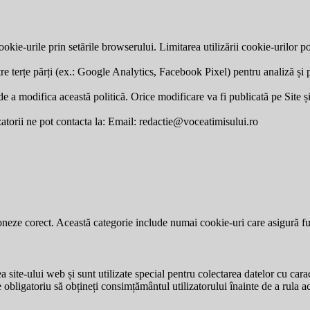
okie-urile prin setările browserului. Limitarea utilizării cookie-urilor po
re terțe părți (ex.: Google Analytics, Facebook Pixel) pentru analiză și p
a modifica această politică. Orice modificare va fi publicată pe Site și v
zatorii ne pot contacta la: Email:
redactie@voceatimisului.ro
neze corect. Această categorie include numai cookie-uri care asigură funcț
site-ului web și sunt utilizate special pentru colectarea datelor cu carac
e obligatoriu să obțineți consimțământul utilizatorului înainte de a rula a