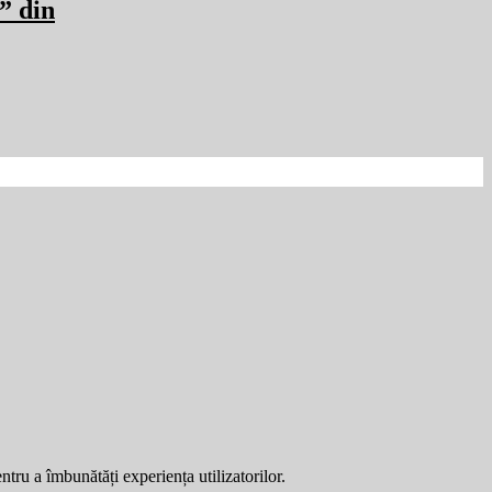
” din
entru a îmbunătăți experiența utilizatorilor.