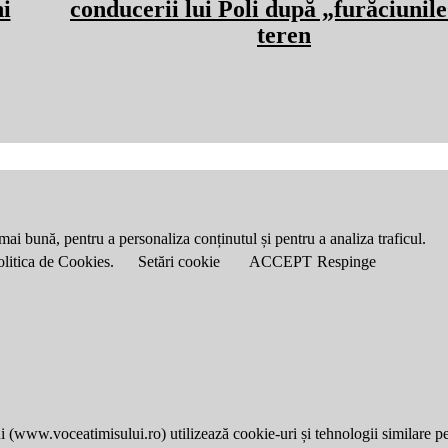
ni
conducerii lui Poli după „furăciunile
teren
mai bună, pentru a personaliza conținutul și pentru a analiza traficul.
Politica de Cookies.
Setări cookie
ACCEPT
Respinge
i (
www.voceatimisului.ro
) utilizează cookie-uri și tehnologii similare p