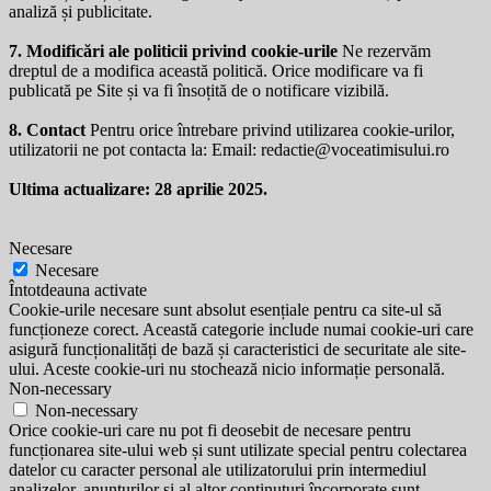
analiză și publicitate.
7. Modificări ale politicii privind cookie-urile
Ne rezervăm
dreptul de a modifica această politică. Orice modificare va fi
publicată pe Site și va fi însoțită de o notificare vizibilă.
8. Contact
Pentru orice întrebare privind utilizarea cookie-urilor,
utilizatorii ne pot contacta la: Email:
redactie@voceatimisului.ro
Ultima actualizare: 28 aprilie 2025.
Necesare
Necesare
Întotdeauna activate
Cookie-urile necesare sunt absolut esențiale pentru ca site-ul să
funcționeze corect. Această categorie include numai cookie-uri care
asigură funcționalități de bază și caracteristici de securitate ale site-
ului. Aceste cookie-uri nu stochează nicio informație personală.
Non-necessary
Non-necessary
Orice cookie-uri care nu pot fi deosebit de necesare pentru
funcționarea site-ului web și sunt utilizate special pentru colectarea
datelor cu caracter personal ale utilizatorului prin intermediul
analizelor, anunțurilor și al altor conținuturi încorporate sunt