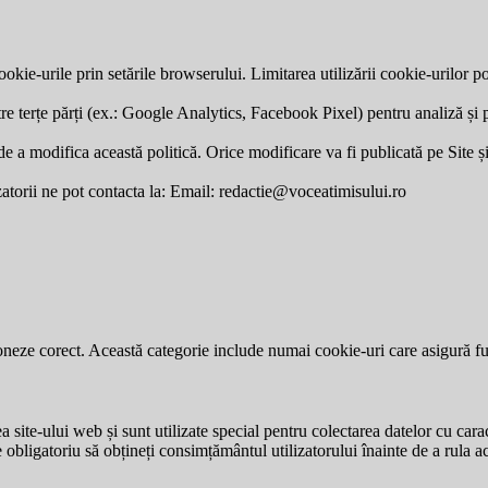
okie-urile prin setările browserului. Limitarea utilizării cookie-urilor po
re terțe părți (ex.: Google Analytics, Facebook Pixel) pentru analiză și p
a modifica această politică. Orice modificare va fi publicată pe Site și v
zatorii ne pot contacta la: Email:
redactie@voceatimisului.ro
neze corect. Această categorie include numai cookie-uri care asigură funcț
site-ului web și sunt utilizate special pentru colectarea datelor cu carac
e obligatoriu să obțineți consimțământul utilizatorului înainte de a rula a