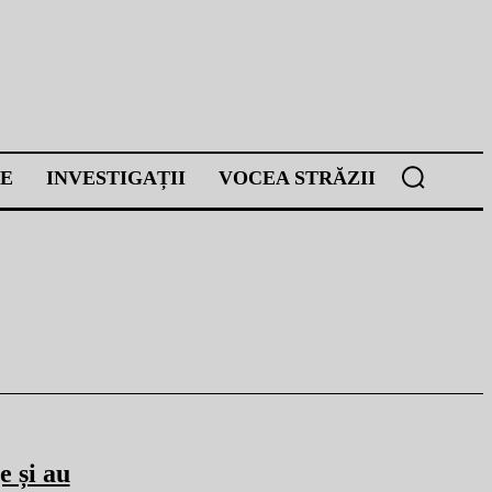
E
INVESTIGAȚII
VOCEA STRĂZII
 și au