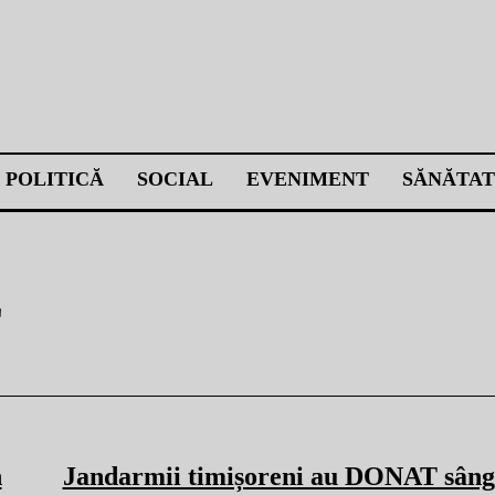
POLITICĂ
SOCIAL
EVENIMENT
SĂNĂTAT
E
n
Jandarmii timișoreni au DONAT sânge