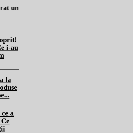
rat un
oprit!
e i-au
am
a la
roduse
e...
 ce a
 Ce
ii