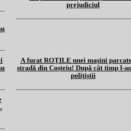
prejudiciul
au
i
A furat ROȚILE unei mașini parcate
au
stradă din Coșteiu! După cât timp l-a
polițiștii
e
.