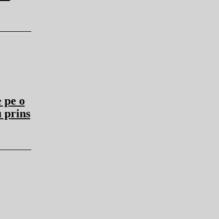
 pe o
u prins