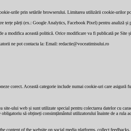
okie-urile prin setările browserului. Limitarea utilizării cookie-urilor po
re terțe părți (ex.: Google Analytics, Facebook Pixel) pentru analiză și p
a modifica această politică. Orice modificare va fi publicată pe Site și v
zatorii ne pot contacta la: Email:
redactie@voceatimisului.ro
neze corect. Această categorie include numai cookie-uri care asigură funcț
site-ului web și sunt utilizate special pentru colectarea datelor cu carac
e obligatoriu să obțineți consimțământul utilizatorului înainte de a rula a
the content of the website on social media platforms, collect feedbacks, 