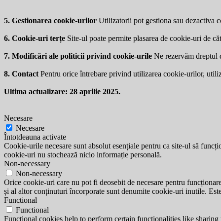
5. Gestionarea cookie-urilor
Utilizatorii pot gestiona sau dezactiva co
6. Cookie-uri terțe
Site-ul poate permite plasarea de cookie-uri de căt
7. Modificări ale politicii privind cookie-urile
Ne rezervăm dreptul de 
8. Contact
Pentru orice întrebare privind utilizarea cookie-urilor, utili
Ultima actualizare: 28 aprilie 2025.
Necesare
Necesare
Întotdeauna activate
Cookie-urile necesare sunt absolut esențiale pentru ca site-ul să funcțio
cookie-uri nu stochează nicio informație personală.
Non-necessary
Non-necessary
Orice cookie-uri care nu pot fi deosebit de necesare pentru funcționarea 
și al altor conținuturi încorporate sunt denumite cookie-uri inutile. Est
Functional
Functional
Functional cookies help to perform certain functionalities like sharing 