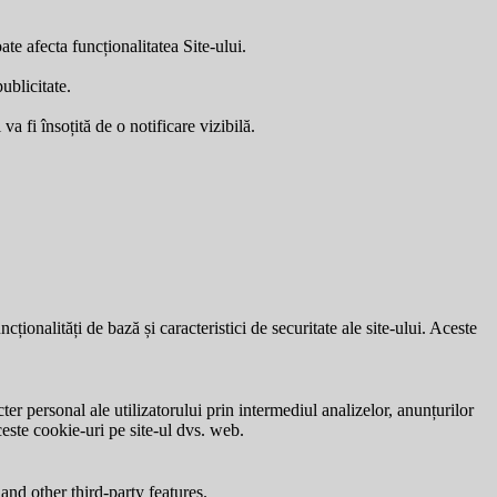
ate afecta funcționalitatea Site-ului.
ublicitate.
a fi însoțită de o notificare vizibilă.
ionalități de bază și caracteristici de securitate ale site-ului. Aceste
ter personal ale utilizatorului prin intermediul analizelor, anunțurilor
ceste cookie-uri pe site-ul dvs. web.
and other third-party features.