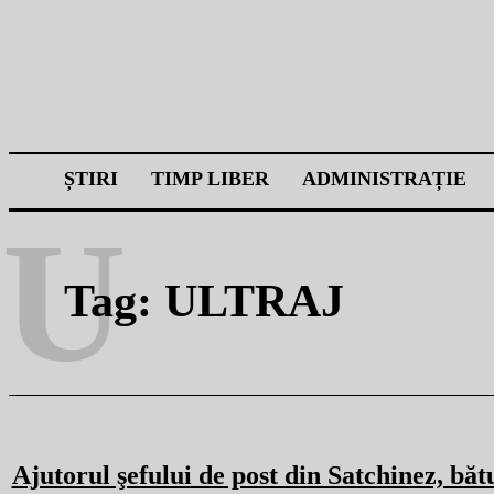
ȘTIRI
TIMP LIBER
ADMINISTRAȚIE
U
Tag:
ULTRAJ
Ajutorul şefului de post din Satchinez, băt