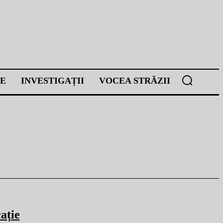
E
INVESTIGAȚII
VOCEA STRĂZII
ație