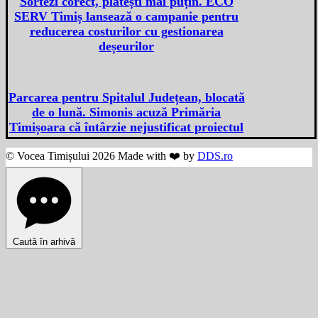
Sortezi corect, plătești mai puțin. ECO
SERV Timiș lansează o campanie pentru
reducerea costurilor cu gestionarea
deșeurilor
Parcarea pentru Spitalul Județean, blocată
de o lună. Simonis acuză Primăria
Timișoara că întârzie nejustificat proiectul
© Vocea Timișului 2026 Made with ❤️ by
DDS.ro
Caută în arhivă