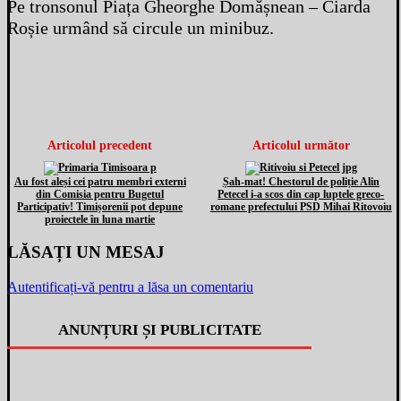
Pe tronsonul Piața Gheorghe Domășnean – Ciarda
Roșie urmând să circule un minibuz.
Articolul precedent
Articolul următor
Au fost aleși cei patru membri externi
Șah-mat! Chestorul de poliție Alin
din Comisia pentru Bugetul
Petecel i-a scos din cap luptele greco-
Participativ! Timișorenii pot depune
romane prefectului PSD Mihai Ritovoiu
proiectele în luna martie
LĂSAȚI UN MESAJ
Autentificați-vă pentru a lăsa un comentariu
ANUNȚURI ȘI PUBLICITATE