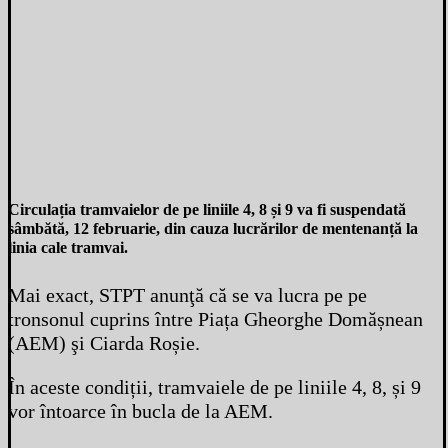
Circulația tramvaielor de pe liniile 4, 8 și 9 va fi suspendată
sâmbătă, 12 februarie, din cauza lucrărilor de mentenanță la
linia cale tramvai.
Mai exact, STPT anunţă că se va lucra pe pe
tronsonul cuprins între Piața Gheorghe Domășnean
(AEM) şi Ciarda Roșie.
În aceste condiții, tramvaiele de pe liniile 4, 8, și 9
vor întoarce în bucla de la AEM.