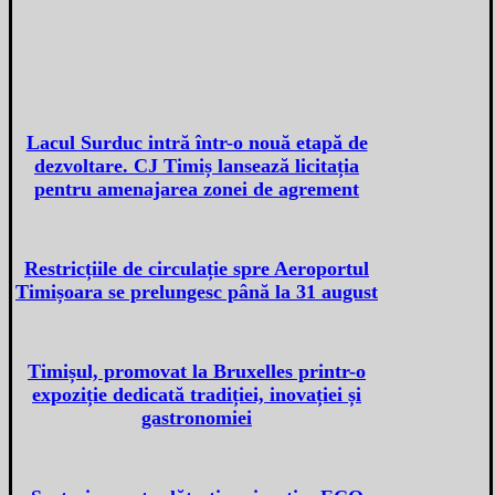
Lacul Surduc intră într-o nouă etapă de
dezvoltare. CJ Timiș lansează licitația
pentru amenajarea zonei de agrement
Restricțiile de circulație spre Aeroportul
Timișoara se prelungesc până la 31 august
Timișul, promovat la Bruxelles printr-o
expoziție dedicată tradiției, inovației și
gastronomiei