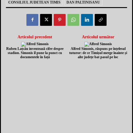
CONSILIUL JUDETEAN TIMIS
DAN PALTINISANU
Articolul precedent
Articolul următor
Ruben Lațcău inventează cifre despre
Alfred Simonis, răspuns pe înțelesul
stadion. Simonis îl pune la punct cu
tuturor: de ce Timișul merge înainte și
documentele în față
alte județe bat pasul pe loc