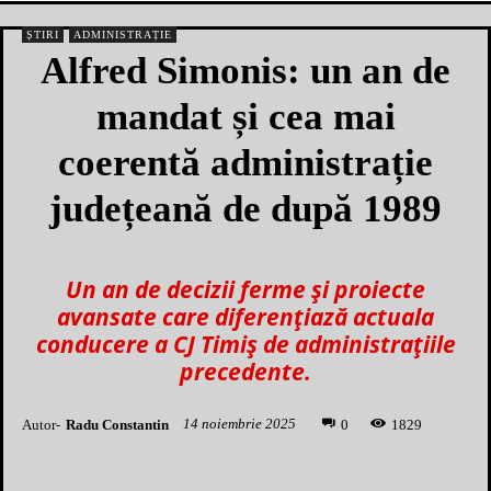
ȘTIRI
ADMINISTRAȚIE
Alfred Simonis: un an de
mandat și cea mai
coerentă administrație
județeană de după 1989
Un an de decizii ferme și proiecte
avansate care diferențiază actuala
conducere a CJ Timiș de administrațiile
precedente.
14 noiembrie 2025
Autor-
Radu Constantin
1
829
0