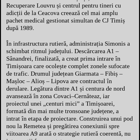
Recuperare Louvru și centrul pentru tineri cu
adicții de la Ceacova creează cel mai amplu
pachet medical gestionat simultan de CJ Timiș
după 1989.
În infrastructura rutieră, administrația Simonis a
schimbat ritmul județului. Descărcarea A1 –
Sânandrei, finalizată, a creat prima intrare în
Timișoara care ocolește complet zonele sufocate
de trafic. Drumul județean Giarmata – Fibiș –
Mașloc – Alioș – Lipova are contractul în
derulare. Legătura dintre A1 și centura de nord
avansează în zona Covaci–Cernăteaz, iar
proiectul unei „centuri mici” a Timișoarei,
formată din mai multe tronsoane județene, a
intrat în etapa de proiectare. Construirea unui pod
nou la Remetea și pregătirea conexiunii spre
viitoarea A9 arată o strategie rutieră coerentă, nu