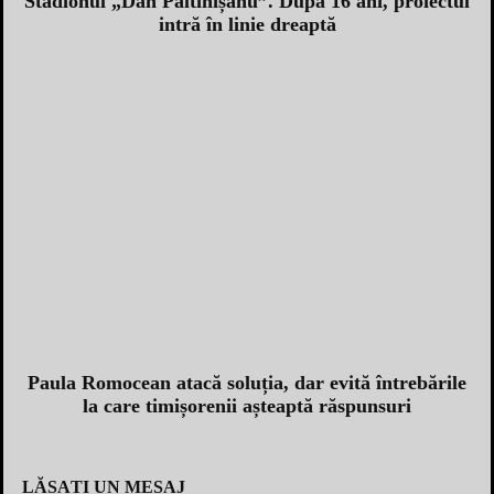
Stadionul „Dan Păltinișanu”. După 16 ani, proiectul
intră în linie dreaptă
Paula Romocean atacă soluția, dar evită întrebările
la care timișorenii așteaptă răspunsuri
LĂSAȚI UN MESAJ