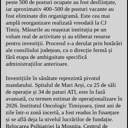
peste 500 de posturi ocupate au fost desființate,
iar aproximativ 400–500 de posturi vacante au
fost eliminate din organigramă. Este cea mai
amplă reorganizare realizată vreodată la CJ
Timiș. Măsurile au reașezat instituția pe un
volum real de activitate și au eliberat resurse
pentru investiții. Procesul s-a derulat prin hotărâri
ale consiliului județean, cu o direcție fermă și
fără etapa de ambiguitate specifică
administrațiilor anterioare.
Investițiile în sănătate reprezintă pivotul
mandatului. Spitalul de Mari Arși, cu 25 de săli
de operație și 34 de paturi ATI, este în fază
avansată, cu termen estimat de operaționalizare în
2026. Institutul Oncologic Timișoara, ținut ani de
zile într-o zonă incertă, a fost readus în finanțare
și se află deja la nivelul lucrărilor de fundație.
Relocarea Psihiatriei la Moșnița, Centrul de