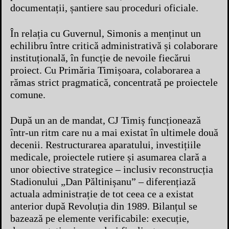
documentații, șantiere sau proceduri oficiale.
În relația cu Guvernul, Simonis a menținut un
echilibru între critică administrativă și colaborare
instituțională, în funcție de nevoile fiecărui
proiect. Cu Primăria Timișoara, colaborarea a
rămas strict pragmatică, concentrată pe proiectele
comune.
După un an de mandat, CJ Timiș funcționează
într-un ritm care nu a mai existat în ultimele două
decenii. Restructurarea aparatului, investițiile
medicale, proiectele rutiere și asumarea clară a
unor obiective strategice – inclusiv reconstrucția
Stadionului „Dan Păltinișanu” – diferențiază
actuala administrație de tot ceea ce a existat
anterior după Revoluția din 1989. Bilanțul se
bazează pe elemente verificabile: execuție,