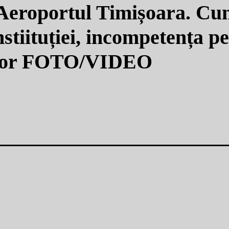
roportul Timișoara. Cum
stiituției, incompetența pe
ilor FOTO/VIDEO