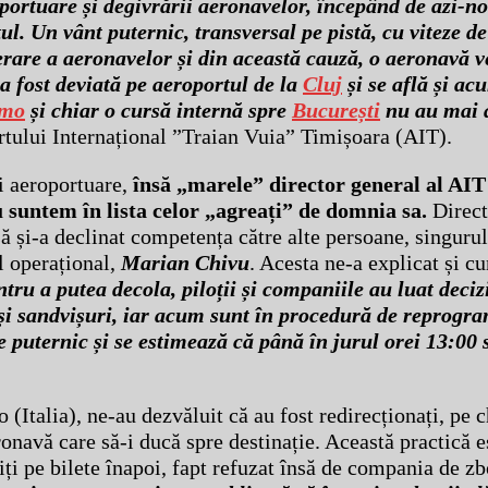
portuare și degivrării aeronavelor, începând de azi-n
l. Un vânt puternic, transversal pe pistă, cu viteze d
perare a aeronavelor și din această cauză, o aeronavă v
 a fost deviată pe aeroportul de la
Cluj
și se află și ac
amo
și chiar o cursă internă spre
București
nu au mai a
rtului Internațional ”Traian Vuia” Timișoara (AIT).
i aeroportuare,
însă „marele” director general al AIT
u suntem în lista celor „agreați” de domnia sa.
Direct
nsă și-a declinat competența către alte persoane, singuru
l operațional,
Marian Chivu
. Acesta ne-a explicat și c
tru a putea decola, piloții și companiile au luat deciz
 și sandvișuri, iar acum sunt în procedură de reprogr
e puternic și se estimează că până în jurul orei 13:00
Italia), ne-au dezvăluit că au fost redirecționați, pe ch
onavă care să-i ducă spre destinație. Această practică es
tiți pe bilete înapoi, fapt refuzat însă de compania de zb