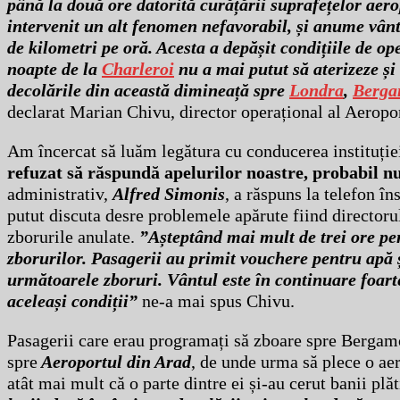
până la două ore datorită curățării suprafețelor aero
intervenit un alt fenomen nefavorabil, și anume vântu
de kilometri pe oră. Acesta a depășit condițiile de o
noapte de la
Charleroi
nu a mai putut să aterizeze și
decolările din această dimineață spre
Londra
,
Berg
declarat Marian Chivu, director operațional al Aeropo
Am încercat să luăm legătura cu conducerea instituție
refuzat să răspundă apelurilor noastre, probabil n
administrativ,
Alfred Simonis
, a răspuns la telefon î
putut discuta desre problemele apărute fiind directoru
zborurile anulate.
”Așteptând mai mult de trei ore pen
zborurilor. Pasagerii au primit vouchere pentru apă
următoarele zboruri. Vântul este în continuare foart
aceleași condiții”
ne-a mai spus Chivu.
Pasagerii care erau programați să zboare spre Bergamo (
spre
Aeroportul din Arad
, de unde urma să plece o aer
atât mai mult că o parte dintre ei și-au cerut banii plă