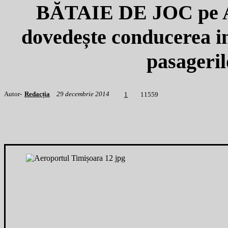
BĂTAIE DE JOC pe Ae
dovedește conducerea in
pasager
Autor-
Redacția
29 decembrie 2014
1
1559
1