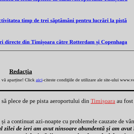
ivitatea timp de trei săptămâni pentru lucrări la pistă
i directe din Timișoara către Rotterdam și Copenhaga
Redacția
ă vă aparține! Click
aici
-citeste condiţiile de utilizare ale site-ului www.
 să plece de pe pista aeroportului din
Timișoara
au fost
i și a continuat azi-noapte cu problemele cauzate de vân
l zilei de ieri am avut ninsoare abundentă și am avut 