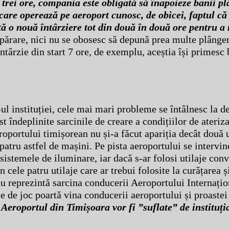
 trei ore, compania este obligată să înapoieze banii pl
care operează pe aeroport cunosc, de obicei, faptul că
ă o nouă întârziere tot din două în două ore pentru a n
părare, nici nu se obosesc să depună prea multe plânger
întârzie din start 7 ore, de exemplu, aceștia își primesc 
ul instituției, cele mai mari probleme se întâlnesc la d
t îndeplinite sarcinile de creare a condițiilor de ateriz
roportului timișorean nu și-a făcut apariția decât două u
 patru astfel de mașini. Pe pista aeroportului se intervin
e sistemele de iluminare, iar dacă s-ar folosi utilaje con
n cele patru utilaje care ar trebui folosite la curățarea 
 nu reprezintă sarcina conducerii Aeroportului Internați
e de joc poartă vina conducerii aeroportului și proastei
eroportul din Timișoara vor fi ”suflate” de instituția
…