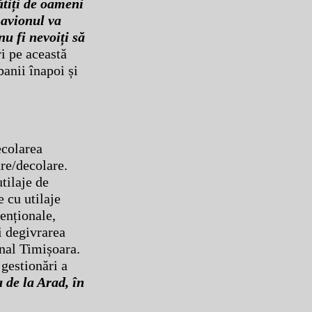
ătiți de oameni
 avionul va
u fi nevoiți să
i pe această
banii înapoi și
ecolarea
are/decolare.
tilaje de
e cu utilaje
venționale,
și degivrarea
onal Timișoara.
 gestionări a
 de la Arad, în