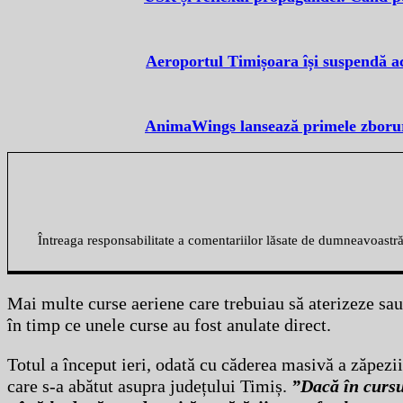
Aeroportul Timișoara își suspendă act
AnimaWings lansează primele zborur
Întreaga responsabilitate a comentariilor lăsate de dumneavoastr
Mai multe curse aeriene care trebuiau să aterizeze sau
în timp ce unele curse au fost anulate direct.
Totul a început ieri, odată cu căderea masivă a zăpezi
care s-a abătut asupra județului Timiș.
”Dacă în cursu