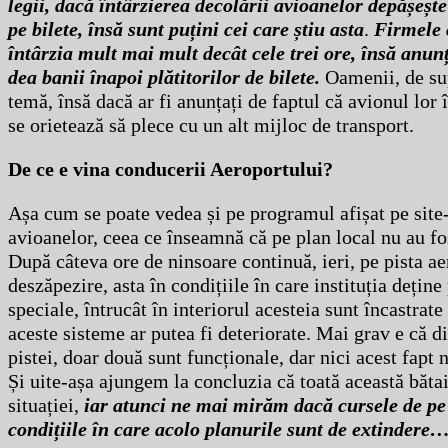
legii, dacă întârzierea decolării avioanelor depășește
pe bilete, însă sunt puțini cei care știu asta
.
Firmele 
întârzia mult mai mult decât cele trei ore, însă anunț
dea banii înapoi plătitorilor de bilete.
Oamenii, de su
temă, însă dacă ar fi anunțați de faptul că avionul lor 
se orietează să plece cu un alt mijloc de transport.
De ce e vina conducerii Aeroportului?
Așa cum se poate vedea și pe programul afișat pe site-
avioanelor, ceea ce înseamnă că pe plan local nu au fos
După câteva ore de ninsoare continuă, ieri, pe pista ae
deszăpezire, asta în condițiile în care instituția deține
speciale, întrucât în interiorul acesteia sunt încastrat
aceste sisteme ar putea fi deteriorate. Mai grav e că di
pistei, doar două sunt funcționale, dar nici acest fapt
Și uite-așa ajungem la concluzia că toată această bătai
situației,
iar atunci ne mai mirăm dacă cursele de pe A
condițiile în care acolo planurile sunt de extindere