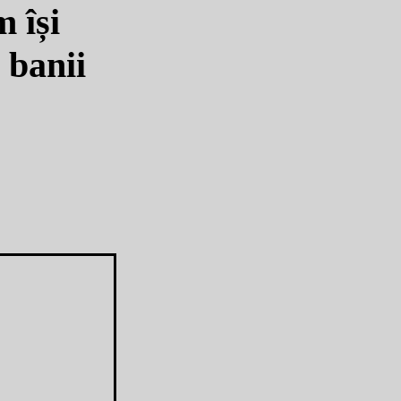
 își
 banii