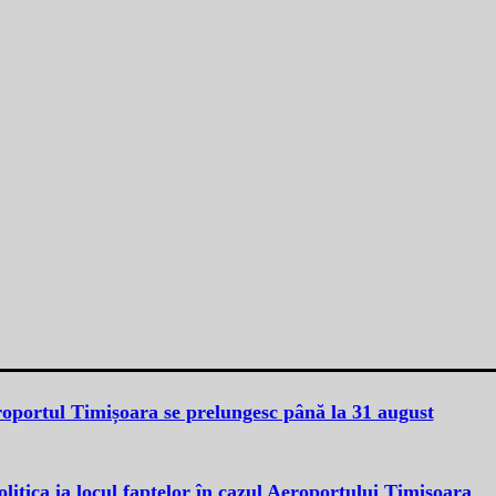
eroportul Timișoara se prelungesc până la 31 august
itica ia locul faptelor în cazul Aeroportului Timișoara