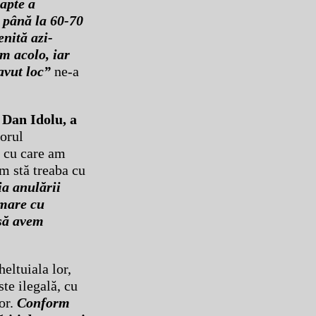
oapte a
e până la 60-70
enită azi-
um acolo, iar
vut loc”
ne-a
 Dan Idolu, a
orul
l cu care am
um stă treaba cu
ia anulării
amare cu
 să avem
eltuiala lor,
te ilegală, cu
or.
Conform