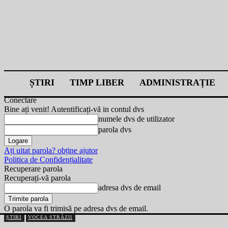
ȘTIRI
TIMP LIBER
ADMINISTRAȚIE
Conectare
Bine ați venit! Autentificați-vă in contul dvs
numele dvs de utilizator
parola dvs
Ați uitat parola? obține ajutor
Politica de Confidențialitate
Recuperare parola
Recuperați-vă parola
adresa dvs de email
O parola va fi trimisă pe adresa dvs de email.
ȘTIRI
VOCEA STRĂZII