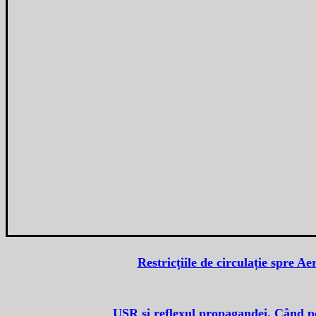
Restricțiile de circulație spre A
USR și reflexul propagandei. Când pol