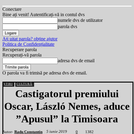
Conectare
Bine ați venit! Autentificați-vă in contul dvs
numele dvs de utilizator
parola dvs
Ați uitat parola? obține ajutor
Politica de Confidențialitate
Recuperare parola
Recuperați-vă parola
adresa dvs de email
O parola va fi trimisă pe adresa dvs de email.
ȘTIRI
CULTURĂ
Castigatorul premiului
Oscar, László Nemes, aduce
”Apusul” la Timisoara
5 iunie 2019
Autor-
Radu Constantin
1
382
0