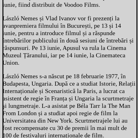
iunie, fiind distribuit de Voodoo Films.
László Nemes și Vlad Ivanov vor fi prezenți la
avanpremiera filmului în București, pe 13 și 14
iunie, pentru a introduce filmul și a răspunde
întrebărilor publicului în două sesiuni de întrebări și
răspunsuri. Pe 13 iunie, Apusul va rula la Cinema
Muzeul Țăranului, iar pe 14 iunie, la Cinemateca
Union.
László Nemes s-a născut pe 18 februarie 1977, în
Budapesta, Ungaria. După ce a studiat Istorie, Relații
Internaționale și Scenaristică la Paris, a lucrat ca
asistent de regie în Franța și Ungaria la scurtmetraje
și lungmetraje. L-a asistat pe Béla Tarr la The Man
From London și a studiat apoi regie de film la
Universitatea din New York. Scurtmetrajele lui au
fost recompensate cu 30 de premii în mai mult de
100 de festivaluri internaționale de film.