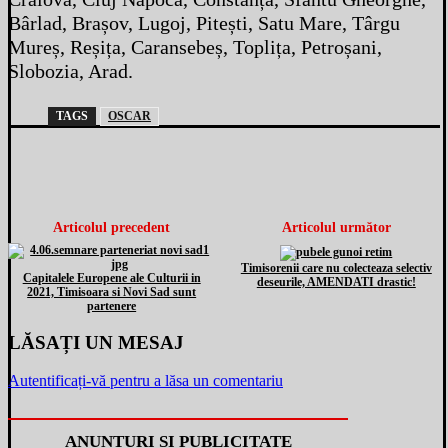
Bârlad, Brașov, Lugoj, Pitești, Satu Mare, Târgu
Mureș, Reșița, Caransebeș, Toplița, Petroșani,
Slobozia, Arad.
TAGS
OSCAR
Articolul precedent
Articolul următor
Timisorenii care nu colecteaza selectiv
Capitalele Europene ale Culturii in
deseurile, AMENDATI drastic!
2021, Timisoara si Novi Sad sunt
partenere
LĂSAȚI UN MESAJ
Autentificați-vă pentru a lăsa un comentariu
ANUNȚURI ȘI PUBLICITATE