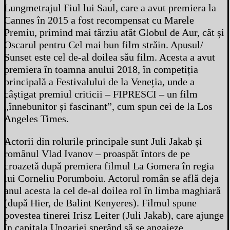
Lungmetrajul Fiul lui Saul, care a avut premiera la
Cannes în 2015 a fost recompensat cu Marele
Premiu, primind mai târziu atât Globul de Aur, cât și
Oscarul pentru Cel mai bun film străin. Apusul/
Sunset este cel de-al doilea său film. Acesta a avut
premiera în toamna anului 2018, în competiția
principală a Festivalului de la Veneția, unde a
câștigat premiul criticii – FIPRESCI – un film
„înnebunitor și fascinant”, cum spun cei de la Los
Angeles Times.
Actorii din rolurile principale sunt Juli Jakab și
românul Vlad Ivanov – proaspăt întors de pe
croazetă după premiera filmul La Gomera în regia
lui Corneliu Porumboiu. Actorul român se află deja
anul acesta la cel de-al doilea rol în limba maghiară
(după Hier, de Balint Kenyeres). Filmul spune
povestea tinerei Irisz Leiter (Juli Jakab), care ajunge
în capitala Ungariei sperând să se angajeze