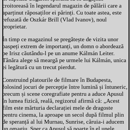
croitoreasă în legendarul magazin de pălării care a
aparținut răposaților ei părinți. Cu toate astea, este
refuzată de Oszkár Brill (Vlad Ivanov), noul
proprietar.
În timp ce magazinul se pregătește de vizita unor
oaspeți extrem de importanți, un domn o abordează
pe Irisz căutându-l pe un anume Kálmán Leiter.
Tânăra alege să meargă pe urmele lui Kálmán, unica
ei legătură cu un trecut pierdut.
Construind platourile de filmare în Budapesta,
folosind jocuri de percepție între lumină și întuneric,
precum și scene coregrafiate pentru a aduce Apusul
în lumea fizică, reală, regizorul afirmă că: „Acest
film este mărturia declarației mele de dragoste
pentru cinema, la aproape un secol după filmul plin
de speranță al lui Murnau, Sunrise, căruia-i aducem
un omagiu. Sper ca Apusul să poarte în el unele