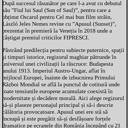
După succesul răsunător pe care l-a avut cu debutul
său ”Fiul lui Saul (Son of Saul)”, pentru care a
obținut Oscarul pentru Cel mai bun film străin,
László Jeles Nemes revine cu ”Apusul (Sunset)”,
prezentat în premieră la Veneția în 2018 unde a
câștigat premiul criticilor FIPRESCI.
Păstrând predilecția pentru subiecte puternice, spații
și timpuri istorice, regizorul maghiar pătrunde în
universul unei civilizații la răscruce: Budapesta
anului 1913. Imperiul Austro-Ungar, aflat în
mijlocul Europei, înainte de izbucnirea Primului
Război Mondial se află la punctul de cotitură unde
toate tensiunile europene acumulate coexistă în
modernitate și decădere morală. Aici alege regizorul
să-și plaseze personajul principal și să-i descrie
călătoria provocatoare. Apusul unei ere stă să
înceapă și este pregătit să-și desfășoare forțele
dramatice pe ecranele din România începând cu 21