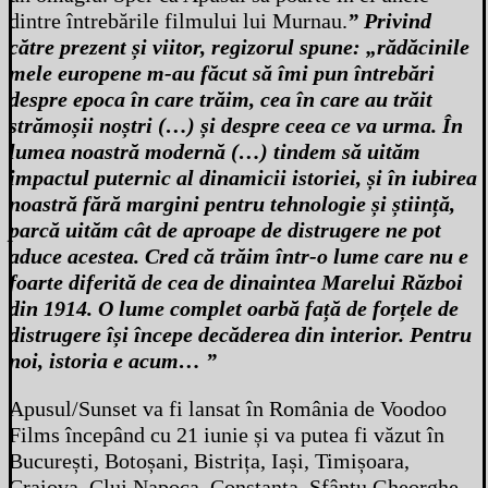
dintre întrebările filmului lui Murnau.
” Privind
către prezent și viitor, regizorul spune: „rădăcinile
mele europene m-au făcut să îmi pun întrebări
despre epoca în care trăim, cea în care au trăit
strămoșii noștri (…) și despre ceea ce va urma. În
lumea noastră modernă (…) tindem să uităm
impactul puternic al dinamicii istoriei, și în iubirea
noastră fără margini pentru tehnologie și știință,
parcă uităm cât de aproape de distrugere ne pot
aduce acestea. Cred că trăim într-o lume care nu e
foarte diferită de cea de dinaintea Marelui Război
din 1914. O lume complet oarbă față de forțele de
distrugere își începe decăderea din interior. Pentru
noi, istoria e acum… ”
Apusul/Sunset va fi lansat în România de Voodoo
Films începând cu 21 iunie și va putea fi văzut în
București, Botoșani, Bistrița, Iași, Timișoara,
Craiova, Cluj Napoca, Constanța, Sfântu Gheorghe,