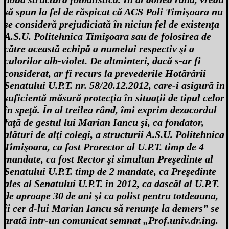
să spun la fel de răspicat că ACS Poli Timişoara nu
se consideră prejudiciată în niciun fel de existenţa
A.S.U. Politehnica Timişoara sau de folosirea de
către această echipă a numelui respectiv şi a
culorilor alb-violet. De altminteri, dacă s-ar fi
considerat, ar fi recurs la prevederile Hotărârii
Senatului U.P.T. nr. 58/20.12.2012, care-i asigură în
suficientă măsură protecţia în situaţii de tipul celor
în speţă. În al treilea rând, îmi exprim dezacordul
faţă de gestul lui Marian Iancu şi, ca fondator,
alături de alţi colegi, a structurii A.S.U. Politehnica
Timişoara, ca fost Prorector al U.P.T. timp de 4
mandate, ca fost Rector şi simultan Preşedinte al
Senatului U.P.T. timp de 2 mandate, ca Preşedinte
ales al Senatului U.P.T. în 2012, ca dascăl al U.P.T.
de aproape 30 de ani şi ca polist pentru totdeauna,
îi cer d-lui Marian Iancu să renunţe la demers” se
arată într-un comunicat semnat „Prof.univ.dr.ing.