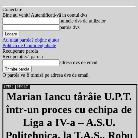
Conectare
Bine ați venit! Autentificați-vă in contul dvs
numele dvs de utilizator
parola dvs
Ați uitat parola? obține ajutor
Politica de Confidențialitate
Recuperare parola
Recuperați-vă parola
adresa dvs de email
O parola va fi trimisă pe adresa dvs de email.
ȘTIRI
SPORT
Marian Iancu târâie U.P.T.
într-un proces cu echipa de
Liga a IV-a – A.S.U.
Politehnica, la T.A.S.. Robu