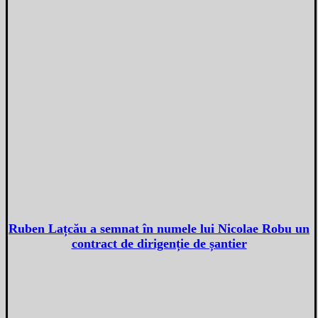
Ruben Lațcău a semnat în numele lui Nicolae Robu un
contract de dirigenție de șantier