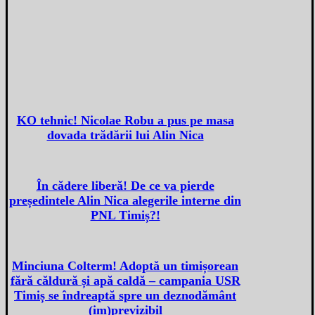
KO tehnic! Nicolae Robu a pus pe masa
dovada trădării lui Alin Nica
În cădere liberă! De ce va pierde
președintele Alin Nica alegerile interne din
PNL Timiș?!
Minciuna Colterm! Adoptă un timișorean
fără căldură și apă caldă – campania USR
Timiș se îndreaptă spre un deznodământ
(im)previzibil