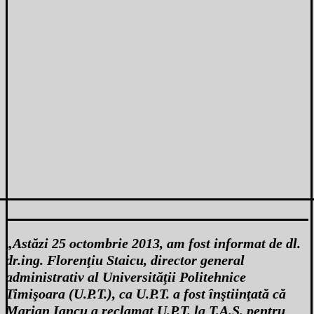
„Astăzi 25 octombrie 2013, am fost informat de dl.
dr.ing. Florenţiu Staicu, director general
administrativ al Universităţii Politehnice
Timişoara (U.P.T.), ca U.P.T. a fost înştiinţată că
Marian Iancu a reclamat U.P.T. la T.A.S. pentru