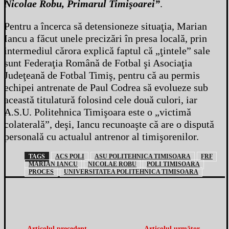
Nicolae Robu, Primarul Timişoarei”
.
Pentru a încerca să detensioneze situaţia, Marian
Iancu a făcut unele precizări în presa locală, prin
intermediul cărora explică faptul că „ţintele” sale
sunt Federaţia Română de Fotbal şi Asociaţia
Judeţeană de Fotbal Timiş, pentru că au permis
echipei antrenate de Paul Codrea să evolueze sub
această titulatură folosind cele două culori, iar
A.S.U. Politehnica Timişoara este o „victimă
colaterală”, deşi, Iancu recunoaşte că are o dispută
personală cu actualul antrenor al timişorenilor.
TAGS
ACS POLI
ASU POLITEHNICA TIMISOARA
FRF
MARIAN IANCU
NICOLAE ROBU
POLI TIMISOARA
PROCES
UNIVERSITATEA POLITEHNICA TIMISOARA
Articolul precedent
Articolul următor