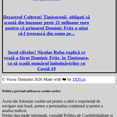
Dezastrul Colterm! Timișorenii, obligați să
scoată din buzunar peste 21 milioane euro
pentru că primarul Dominic Fritz a uitat
să-l trezească din somn pe...
Jocul cifrelor! Nicolae Robu explică ce
vrajă a făcut Dominic Fritz, în Timișoara,
ca să scadă numărul îmbolnăvirilor cu
Covid-19
© Vocea Timișului 2026 Made with ❤️ by
DDS.ro
Politica privind utilizarea cookie-urilor
Acest site folosește cookie-uri pentru a oferi o experiență de
navigare mai bună, pentru a personaliza conținutul și pentru a
analiza traficul.
Pentru mai multe informații, consultă Politica de Confidențialitate și