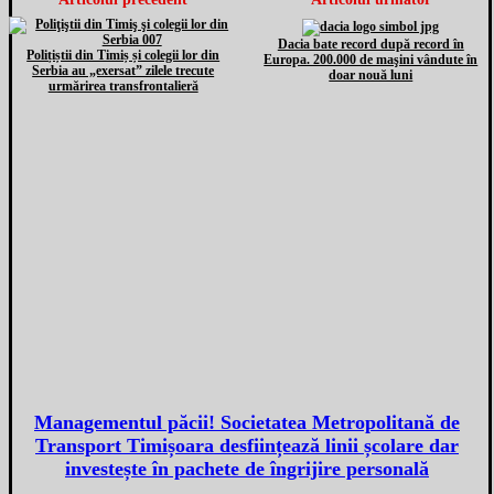
Dacia bate record după record în
Polițiștii din Timiș și colegii lor din
Europa. 200.000 de maşini vândute în
Serbia au „exersat” zilele trecute
doar nouă luni
urmărirea transfrontalieră
Managementul păcii! Societatea Metropolitană de
Transport Timișoara desființează linii școlare dar
investește în pachete de îngrijire personală