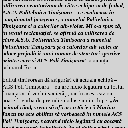
utilizarea neautorizată de către echipa sa de fotbal,
A.S.U. Politehnica Timişoara – ce evoluează în
campionatul judeţean -, a numelui Politehnica
Timişoara şi a culorilor alb-violet. Mi s-a spus că,
în textul reclamaţiei, se afirmă ca utilizarea de
către A.S.U. Politehnica Timişoara a numelui
Politehnica Timişoara şi a culorilor alb-violet ar
aduce prejudicii unui număr de structuri sportive,
printre care şi ACS Poli Timişoara”
a anunţat
primarul Robu.
Edilul timişorean dă asigurări că actuala echipă –
ACS Poli Timişoara – nu are nicio legătură cu fostul
finanţator al vechii societăţi, iar în acest caz nu
poate fi vorba de prejudicii aduse noii echipe.
„În
primul rând, vreau să afirm cu tărie că Marian
Iancu nu este abilitat să vorbească în numele ACS
Poli Timişoara, neavând nicio legătură cu această
nouă structură fotbalistică. În al doilea rând, vreau