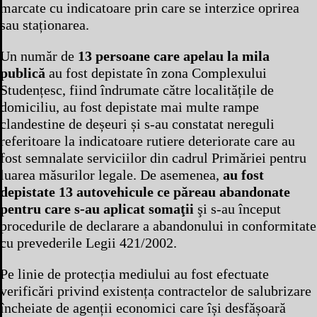
marcate cu indicatoare prin care se interzice oprirea
sau staționarea.
Un număr de
13 persoane care apelau la mila
publică
au fost depistate în zona Complexului
Studențesc, fiind îndrumate către localitățile de
domiciliu, au fost depistate mai multe rampe
clandestine de deșeuri și s-au constatat nereguli
referitoare la indicatoare rutiere deteriorate care au
fost semnalate serviciilor din cadrul Primăriei pentru
luarea măsurilor legale. De asemenea,
au fost
depistate 13 autovehicule ce păreau abandonate
pentru care s-au aplicat somaţii
şi s-au început
procedurile de declarare a abandonului in conformitate
cu prevederile Legii 421/2002.
Pe linie de protecția mediului au fost efectuate
verificări privind existența contractelor de salubrizare
încheiate de agenții economici care își desfășoară