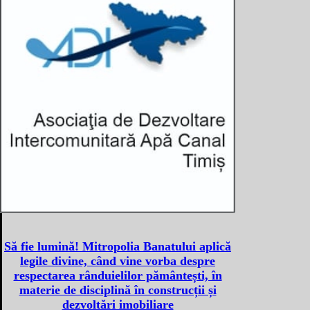
Să fie lumină! Mitropolia Banatului aplică
legile divine, când vine vorba despre
respectarea rânduielilor pământești, în
materie de disciplină în construcții și
dezvoltări imobiliare