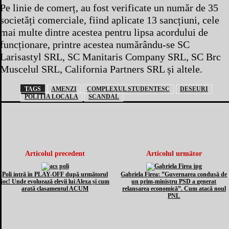
Pe linie de comerț, au fost verificate un număr de 35
societăți comerciale, fiind aplicate 13 sancțiuni, cele
mai multe dintre acestea pentru lipsa acordului de
funcționare, printre acestea numărându-se SC
Larisastyl SRL, SC Manitaris Company SRL, SC Brc
Muscelul SRL, California Partners SRL și altele.
TAGS
AMENZI
COMPLEXUL STUDENTESC
DESEURI
POLITIA LOCALA
SCANDAL
Articolul precedent
Articolul următor
Poli intră în PLAY-OFF după următorul
Gabriela Firea: ”Guvernarea condusă de
joc! Unde evoluează elevii lui Alexa și cum
un prim-ministru PSD a generat
arată clasamentul ACUM
relansarea economică”. Cum atacă noul
PNL