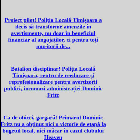
Proiect pilot! Poliția Locală Timișoara a
decis să transforme amenzile în
avertismente, nu doar în beneficiul
financiar al angajaților, ci pentru toți
muritorii de...
Batalion disciplinar! Poliția Locală
Timișoara, centru de reeducare și
reprofesionalizare pentru avertizorii
publici, incomozi administrației Dominic
Fritz
Ca de obicei, gargară! Primarul Dominic
Fritz nu a obținut nici o victorie de etapă la
bugetul local, nici măcar în cazul clubului
Heaven