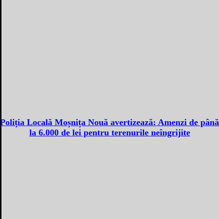
Poliția Locală Moșnița Nouă avertizează: Amenzi de până
la 6.000 de lei pentru terenurile neîngrijite