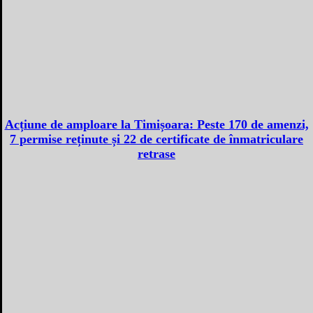
Acțiune de amploare la Timișoara: Peste 170 de amenzi,
7 permise reținute și 22 de certificate de înmatriculare
retrase