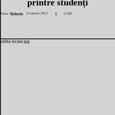
printre studenți
23 martie 2015
Autor-
Redacția
1
1383
0