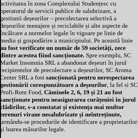
activitatea în zona Complexului Studențesc cu
operatorul de servicii publice de salubrizare, a
gestiunii deșeurilor – precolectarea selectivă a
deșeurilor menajere și reciclabile și alte aspecte de
încălcare a normelor legale în vigoare pe linie de
mediu și gospodărire a municipiului. Pe această linie
au fost verificate un număr de 59 societăți, zece
dintre acestea fiind sancționate.
Spre exemplu, SC
Market Insomnia SRL a abandonat deșeuri în jurul
recipientelor de precolectare a deșeurilor, SC Aroma
Center SRL a fost
sancționată pentru nerespectarea
gestionării corespunzătoare a deșeurilor
, la fel si SC
Profi-Rom Food,
Căminele 2, 6, 19 și 21 au fost
sancționate pentru neasigurarea curățeniei în jurul
clădirilor, s-a constatat și existența mai multor
terenuri virane nesalubrizate și neîntreținute,
urmându-se procedurile de identificare a proprietarilor
și luarea măsurilor legale.