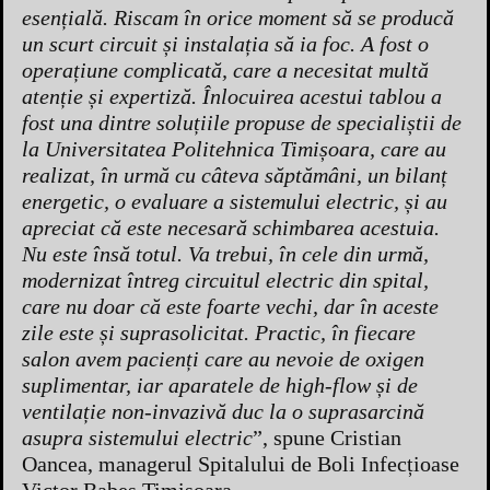
esențială. Riscam în orice moment să se producă
un scurt circuit și instalația să ia foc. A fost o
operațiune complicată, care a necesitat multă
atenție și expertiză. Înlocuirea acestui tablou a
fost una dintre soluțiile propuse de specialiștii de
la Universitatea Politehnica Timișoara, care au
realizat, în urmă cu câteva săptămâni, un bilanț
energetic, o evaluare a sistemului electric, și au
apreciat că este necesară schimbarea acestuia.
Nu este însă totul. Va trebui, în cele din urmă,
modernizat întreg circuitul electric din spital,
care nu doar că este foarte vechi, dar în aceste
zile este și suprasolicitat. Practic, în fiecare
salon avem pacienți care au nevoie de oxigen
suplimentar, iar aparatele de high-flow și de
ventilație non-invazivă duc la o suprasarcină
asupra sistemului electric
”, spune Cristian
Oancea, managerul Spitalului de Boli Infecțioase