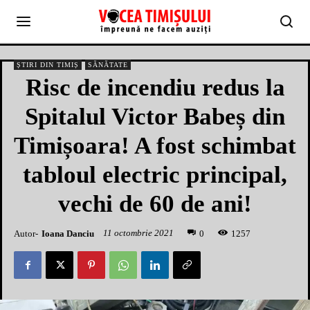
ȘTIRI DIN TIMIȘ
SĂNĂTATE
Risc de incendiu redus la
Spitalul Victor Babeș din
Timișoara! A fost schimbat
tabloul electric principal,
vechi de 60 de ani!
11 octombrie 2021
Autor-
Ioana Danciu
1
257
0