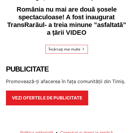
România nu mai are două șosele
spectaculoase! A fost inaugurat
TransRarăul- a treia minune ”asfaltată”
a țării VIDEO
Încărcați mai multe
PUBLICITATE
Promovează-ți afacerea în fața comunității din Timiș.
VEZI OFERTELE DE PUBLICITATE
Politica editorială
•
Corecturi și drept la replică