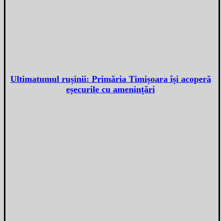
Ultimatumul rușinii: Primăria Timișoara își acoperă
eșecurile cu amenințări