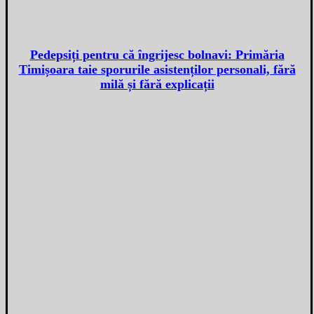
Pedepsiți pentru că îngrijesc bolnavi: Primăria
Timișoara taie sporurile asistenților personali, fără
milă și fără explicații