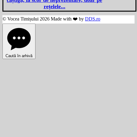
câștigă, la scor de neprezentare, doar pe
rețelele...
© Vocea Timișului 2026 Made with ❤️ by
DDS.ro
Caută în arhivă