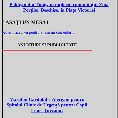
Polițiștii din Timiș, în mijlocul comunității: Ziua
Porților Deschise, în Piața Victoriei
LĂSAȚI UN MESAJ
Autentificați-vă pentru a lăsa un comentariu
ANUNȚURI ȘI PUBLICITATE
Maraton Caritabil – Alergăm pentru
Spitalul Clinic de Urgență pentru Copii
Louis Țurcanu!