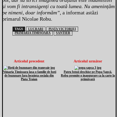
pot, dar să strici imaginea orașului este inadmisibil
și vom fi intransigenți cu toată lumea. Nu amenințăm
pe nimeni, doar informăm”
, a informat astăzi
primarul Nicolae Robu.
TAGS
LUCRARI
PIATA VICTORIEI
PRIMARIA TIMISOARA
SANTIER
Articolul precedent
Articolul următor
Primaria Timisoara lasa o familie de hoti
Patru benzi deschise pe Popa Șapcă.
de buzunare fara locuinta sociala din
Robu promite o inaugurare ca la carte la
Piata Traian
primăvară