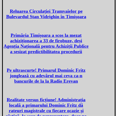
Reluarea Circulației Tramvaielor pe
Bulevardul Stan Vidrighin în Timișoara
Primăria Timișoara a scos la mezat
achiziționarea a 33 de firobuze, deși
Agenția Națională pentru Achiziții Publice
a sesizat predictibilitatea procedurii
Pe ultrascurte! Primarul Dominic Fritz
jonglează cu adevărul mai ceva ca-n
bancurile de la la Radio Erevan
Realitate versus ficțiune! Administrația
locală a primarului Dominic Fritz dă
rateuri magistrale cu fiecare ocazie și