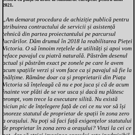
2021.
„Am demarat procedura de achiziție publică pentru
atribuirea contractului de servicii și asistență
tehnică din partea proiectantului pe parcursul
lucrărilor. Dăm drumul în 2018 la reabilitarea Pieței
Victoria. O să înnoim rețelele de utilități și apoi vom
reface pavajul cu piatră naturală. Păstrăm desenul
actual și păstrăm exact pe zonele pe care le avem
acum spațiile verzi și vom face ca și pavajul să fie la
înălțime. Rămâne doar ca și proprietarii din Piața
Victoria să înțeleagă că nu e pot juca și că de acum
înainte vor plăti de se vor usca și dacă nu plătesc
prompt, vom trece la executare silită. Nu există
niciun pic de înțelegere față de cei ce nu vor să își
onoreze statutul de proprietar de spații în zona zero
a orașului. Nu poți să faci față exigențelor statutului
de proprietar în zona zero a orașului? Vinzi la cei ce