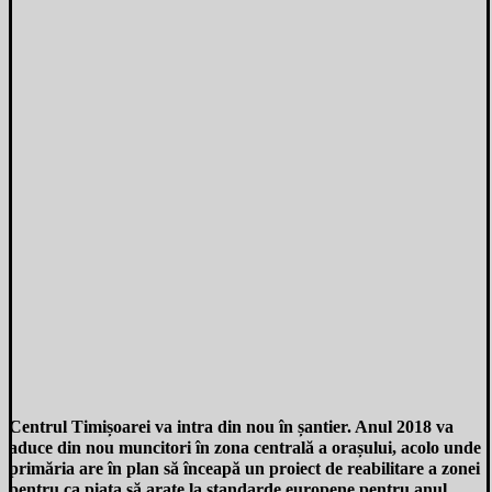
Centrul Timișoarei va intra din nou în șantier. Anul 2018 va
aduce din nou muncitori în zona centrală a orașului, acolo unde
primăria are în plan să înceapă un proiect de reabilitare a zonei
pentru ca piața să arate la standarde europene pentru anul