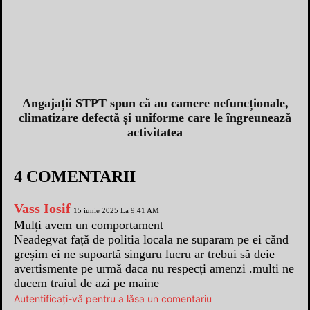
Angajații STPT spun că au camere nefuncționale,
climatizare defectă și uniforme care le îngreunează
activitatea
4 COMENTARII
Vass Iosif
15 iunie 2025 La 9:41 AM
Mulți avem un comportament
Neadegvat față de politia locala ne suparam pe ei cănd
greșim ei ne supoartă singuru lucru ar trebui să deie
avertismente pe urmă daca nu respecți amenzi .multi ne
ducem traiul de azi pe maine
Autentificați-vă pentru a lăsa un comentariu