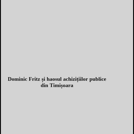
Dominic Fritz și haosul achizițiilor publice
din Timișoara