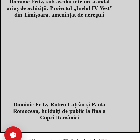
Dominic Fritz, sub asediu într-un scandal
uriaș de achiziții: Proiectul „Inelul IV Vest”
din Timișoara, amenințat de nereguli
Dominic Fritz, Ruben Lațcău și Paula
Romocean, huiduiți de public la finala
Cupei României
Caută în arhivă