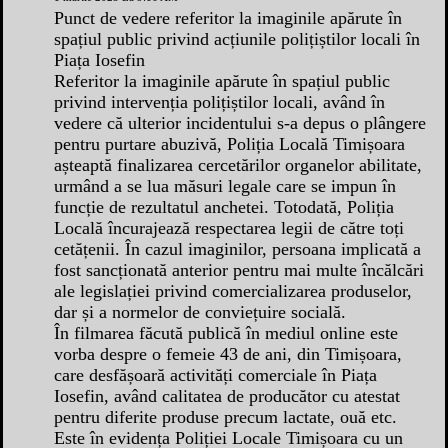
Punct de vedere referitor la imaginile apărute în
spațiul public privind acțiunile polițiștilor locali în
Piața Iosefin
Referitor la imaginile apărute în spațiul public
privind intervenția polițiștilor locali, având în
vedere că ulterior incidentului s-a depus o plângere
pentru purtare abuzivă, Poliția Locală Timișoara
așteaptă finalizarea cercetărilor organelor abilitate,
urmând a se lua măsuri legale care se impun în
funcție de rezultatul anchetei. Totodată, Poliția
Locală încurajează respectarea legii de către toți
cetățenii. În cazul imaginilor, persoana implicată a
fost sancționată anterior pentru mai multe încălcări
ale legislației privind comercializarea produselor,
dar și a normelor de conviețuire socială.
În filmarea făcută publică în mediul online este
vorba despre o femeie 43 de ani, din Timișoara,
care desfășoară activități comerciale în Piața
Iosefin, având calitatea de producător cu atestat
pentru diferite produse precum lactate, ouă etc.
Este în evidența Poliției Locale Timișoara cu un