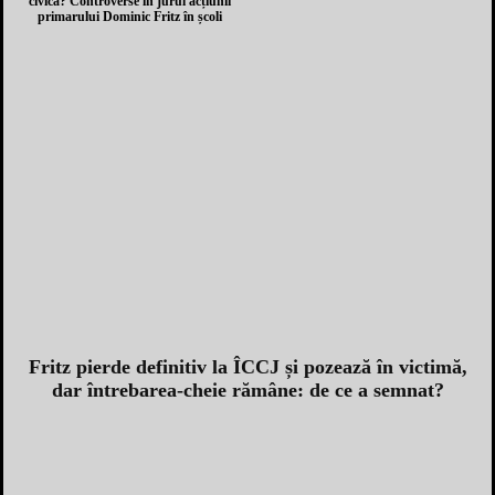
civică? Controverse în jurul acțiunii
primarului Dominic Fritz în școli
Fritz pierde definitiv la ÎCCJ și pozează în victimă,
dar întrebarea-cheie rămâne: de ce a semnat?