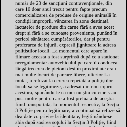
număr de 23 de sancțiuni contravenționale, din
care 10 doar anul trecut pentru fapte precum
comercializarea de produse de origine animală în
condiții improprii, vânzarea în zone destinată
lactatelor de produse din carne fără a avea acest
drept și fără a se cunoaște proveniența, punând în
pericol sănătatea cumpărătorilor, dar și pentru
proferarea de injurii, expresii jignitoare la adresa
polițiștilor locali. La momentul care apare în
filmare aceasta a fost surprinsă după ce a staționat
neregulamentar autovehiculul pe care îl conducea
lângă trecerea de pietoni deși în proximitate erau
mai multe locuri de parcare libere, ulterior l-a
mutat, a refuzat la cererea repetată a polițiștilor
locali să se legitimeze, a adresat din nou injurii
acestora, spunându-le că nici nu știu cu cine s-au
pus, motiv pentru care a fost preluată de aceștia
fiind transportată, la momentul respectiv, la Secția
3 Poliție pentru legitimare, a continuat să refuze să
dea date cu privire la identitate, legitimându-se
abia după sosirea soțului la Secția 3 Poliție, fiind