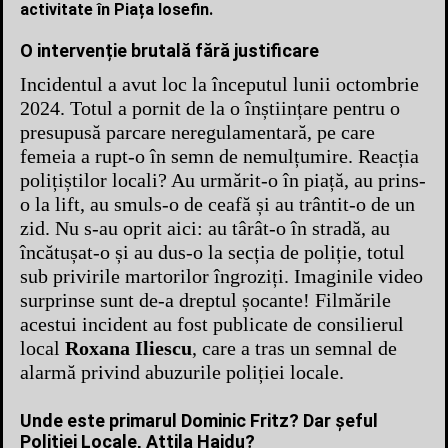
activitate în Piața Iosefin.
O intervenție brutală fără justificare
Incidentul a avut loc la începutul lunii octombrie
2024. Totul a pornit de la o înștiințare pentru o
presupusă parcare neregulamentară, pe care
femeia a rupt-o în semn de nemulțumire. Reacția
polițiștilor locali? Au urmărit-o în piață, au prins-
o la lift, au smuls-o de ceafă și au trântit-o de un
zid. Nu s-au oprit aici: au târât-o în stradă, au
încătușat-o și au dus-o la secția de poliție, totul
sub privirile martorilor îngroziți. Imaginile video
surprinse sunt de-a dreptul șocante! Filmările
acestui incident au fost publicate de consilierul
local
Roxana Iliescu
, care a tras un semnal de
alarmă privind abuzurile poliției locale.
Unde este primarul Dominic Fritz? Dar șeful
Poliției Locale, Attila Hajdu?