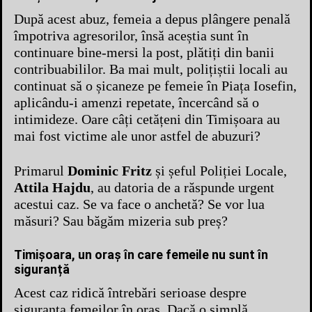
După acest abuz, femeia a depus plângere penală
împotriva agresorilor, însă aceștia sunt în
continuare bine-mersi la post, plătiți din banii
contribuabililor. Ba mai mult, polițiștii locali au
continuat să o șicaneze pe femeie în Piața Iosefin,
aplicându-i amenzi repetate, încercând să o
intimideze. Oare câți cetățeni din Timișoara au
mai fost victime ale unor astfel de abuzuri?
Primarul
Dominic Fritz
și șeful Poliției Locale,
Attila Hajdu
, au datoria de a răspunde urgent
acestui caz. Se va face o anchetă? Se vor lua
măsuri? Sau băgăm mizeria sub preș?
Timișoara, un oraș în care femeile nu sunt în
siguranță
Acest caz ridică întrebări serioase despre
siguranța femeilor în oraș. Dacă o simplă