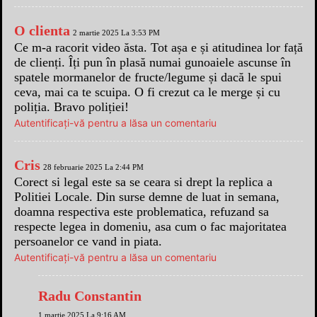
O clienta
2 martie 2025 La 3:53 PM
Ce m-a racorit video ăsta. Tot așa e și atitudinea lor față
de clienți. Îți pun în plasă numai gunoaiele ascunse în
spatele mormanelor de fructe/legume și dacă le spui
ceva, mai ca te scuipa. O fi crezut ca le merge și cu
poliția. Bravo poliției!
Autentificați-vă pentru a lăsa un comentariu
Cris
28 februarie 2025 La 2:44 PM
Corect si legal este sa se ceara si drept la replica a
Politiei Locale. Din surse demne de luat in semana,
doamna respectiva este problematica, refuzand sa
respecte legea in domeniu, asa cum o fac majoritatea
persoanelor ce vand in piata.
Autentificați-vă pentru a lăsa un comentariu
Radu Constantin
1 martie 2025 La 9:16 AM