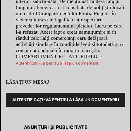
ulterior sancționată. De menționat că de-a lungul
timpului, femeia a fost consiliată de polițiștii locali
din cadrul Compartimentului Poliția Piețelor în
vederea intrării în legalitate și respectării
prevederilor regulamentului piețelor, lucru pe care
l-a refuzat. Acest fapt a creat nemulțumire și în
rândul celorlalți comercianți care defășoară
activități similare în condițiile legii și totodată și o
concurență neloială în raport cu aceștia.
COMPARTIMENT RELAȚII PUBLICE
Autentificați-vă pentru a lăsa un comentariu
LĂSAȚI UN MESAJ
AUTENTIFICAȚI-VĂ PENTRU A LĂSA UN COMENTARIU
ANUNȚURI ȘI PUBLICITATE