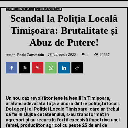
ȘTIRI DIN TIMIȘ
VOCEA STRĂZII
Scandal la Poliția Locală
Timișoara: Brutalitate și
Abuz de Putere!
28 februarie 2025
Autor-
Radu Constantin
1
2667
4
Un nou caz revoltător iese la iveală în Timișoara,
arătând adevărata față a unora dintre polițiștii locali.
Doi agenți ai Poliției Locale Timișoara, care ar trebui
să fie în slujba cetățeanului, s-au transformat în
agresori și au recurs la forță excesivă împotriva unei
femei, producător agricol cu peste 25 de ani de