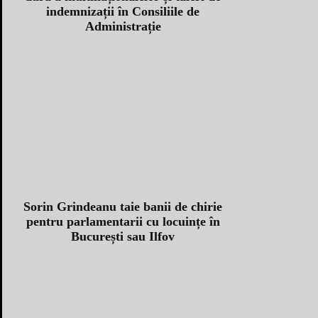
indemnizații în Consiliile de
Administrație
Sorin Grindeanu taie banii de chirie
pentru parlamentarii cu locuințe în
București sau Ilfov