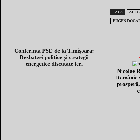
TAGS
ALEG
EUGEN DOGA
Conferința PSD de la Timișoara:
Dezbateri politice și strategii
energetice discutate ieri
Nicolae 
Românie s
prosperă
c