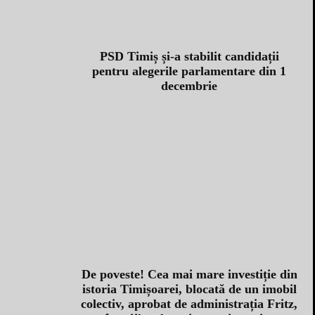
PSD Timiș și-a stabilit candidații
pentru alegerile parlamentare din 1
decembrie
De poveste! Cea mai mare investiție din
istoria Timișoarei, blocată de un imobil
colectiv, aprobat de administrația Fritz,