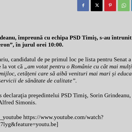
deanu, împreună cu echipa PSD Timiş, s-au întrunit 
ron”, în jurul orei 10:00.
iu, candidatul de pe primul loc pe lista pentru Senat a
e la vot că
„am votat pentru o Românie cu cât mai mulți
mijloc, cetățeni care să aibă venituri mai mari și educa
servicii de sănătate de calitate”.
s declaraţia preşedintelui PSD Timiş, Sorin Grindeanu
Alfred Simonis.
e_youtube https://www.youtube.com/watch?
lyg&feature=youtu.be]