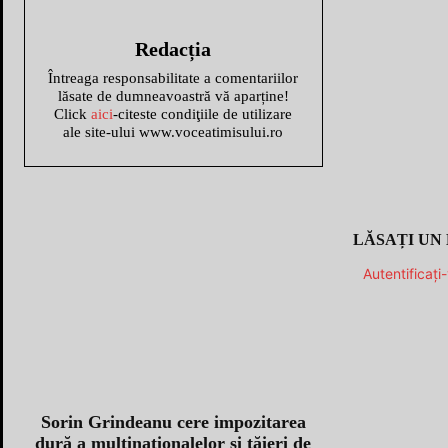
Redacția
Întreaga responsabilitate a comentariilor
lăsate de dumneavoastră vă aparține!
Click
aici
-citeste condiţiile de utilizare
ale site-ului www.voceatimisului.ro
LĂSAȚI UN
Autentificați
Sorin Grindeanu cere impozitarea
dură a multinaționalelor și tăieri de