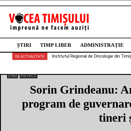
ȘTIRI
TIMP LIBER
ADMINISTRAȚIE
Institutul Regional de Oncologie din Timi
DE ACTUALITATE
ȘTIRI
POLITICĂ
Sorin Grindeanu: Am
program de guvernare
tineri