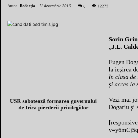
Autor-
Redacția
11 decembrie 2016
1
2275
0
Sorin Grin
„J.L. Calde
Eugen Dogar
la ieşirea d
în clasa de 
și acces la 
Vezi mai jo
USR sabotează formarea guvernului
Dogariu şi 
de frica pierderii privilegiilor
[responsiv
v=y6mCj5q7