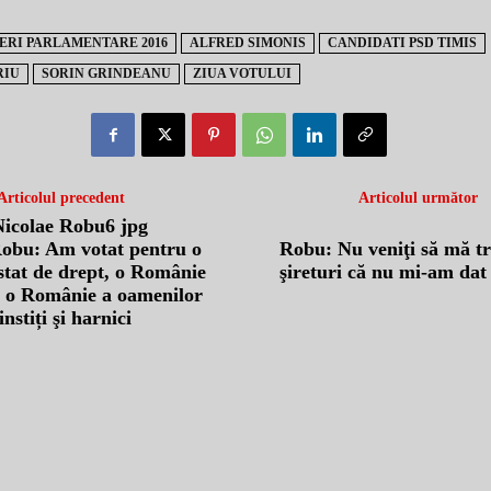
ERI PARLAMENTARE 2016
ALFRED SIMONIS
CANDIDATI PSD TIMIS
RIU
SORIN GRINDEANU
ZIUA VOTULUI
Articolul precedent
Articolul următor
Robu: Am votat pentru o
Robu: Nu veniţi să mă tr
tat de drept, o Românie
şireturi că nu mi-am dat
, o Românie a oamenilor
instiți şi harnici