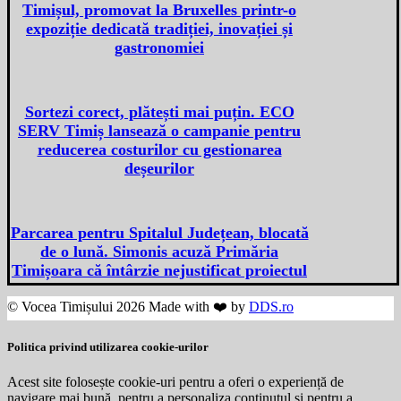
Timișul, promovat la Bruxelles printr-o
expoziție dedicată tradiției, inovației și
gastronomiei
Sortezi corect, plătești mai puțin. ECO
SERV Timiș lansează o campanie pentru
reducerea costurilor cu gestionarea
deșeurilor
Parcarea pentru Spitalul Județean, blocată
de o lună. Simonis acuză Primăria
Timișoara că întârzie nejustificat proiectul
© Vocea Timișului 2026 Made with ❤️ by
DDS.ro
Politica privind utilizarea cookie-urilor
Acest site folosește cookie-uri pentru a oferi o experiență de
navigare mai bună, pentru a personaliza conținutul și pentru a