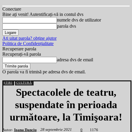
Conectare
Bine ați venit! Autentificați-vă in contul dvs
numele dvs de utilizator
parola dvs
Ați uitat parola? obține ajutor
Politica de Confidențialitate
Recuperare parola
Recuperați-vă parola
adresa dvs de email
O parola va fi trimisă pe adresa dvs de email.
ȘTIRI
CULTURĂ
Spectacolele de teatru,
suspendate în perioada
următoare, la Timişoara!
28 septembrie 2021
Autor-
Ioana Danciu
1
176
0