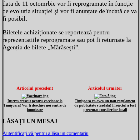
data de 11 octomrbie vor fi reprogramate în funcție
de evoluția situației și vor fi anunțate de îndată ce va
fi posibil.
Biletele achiziționate se reportează pentru
reprezentațiile reprogramate sau pot fi returnate la
Agenția de bilete „Mărășești”.
Articolul precedent
Articolul următor
Interes crescut pentru vaccinare la
Timişoara va avea un nou regulament
Timişoara! Vor fi deschise noi centre de
de publicitate stradală! Proiectul a fost
imunizare
prezentat consilierilor locali
LĂSAȚI UN MESAJ
Autentificați-vă pentru a lăsa un comentariu