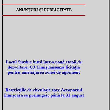
ANUNȚURI ȘI PUBLICITATE
Lacul Surduc intră într-o nouă etapă de
dezvoltare. CJ Timiș lansează licitația
pentru amenajarea zonei de agrement
Restricțiile de circulație spre Aeroportul
Timișoara se prelungesc până la 31 august