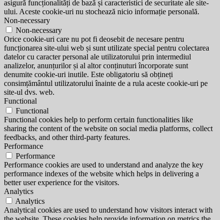
asigură funcționalități de bază și caracteristici de securitate ale site-
ului. Aceste cookie-uri nu stochează nicio informație personală.
Non-necessary
Non-necessary
Orice cookie-uri care nu pot fi deosebit de necesare pentru
funcționarea site-ului web și sunt utilizate special pentru colectarea
datelor cu caracter personal ale utilizatorului prin intermediul
analizelor, anunțurilor și al altor conținuturi încorporate sunt
denumite cookie-uri inutile. Este obligatoriu să obțineți
consimțământul utilizatorului înainte de a rula aceste cookie-uri pe
site-ul dvs. web.
Functional
Functional
Functional cookies help to perform certain functionalities like
sharing the content of the website on social media platforms, collect
feedbacks, and other third-party features.
Performance
Performance
Performance cookies are used to understand and analyze the key
performance indexes of the website which helps in delivering a
better user experience for the visitors.
Analytics
Analytics
Analytical cookies are used to understand how visitors interact with
the website. These cookies help provide information on metrics the