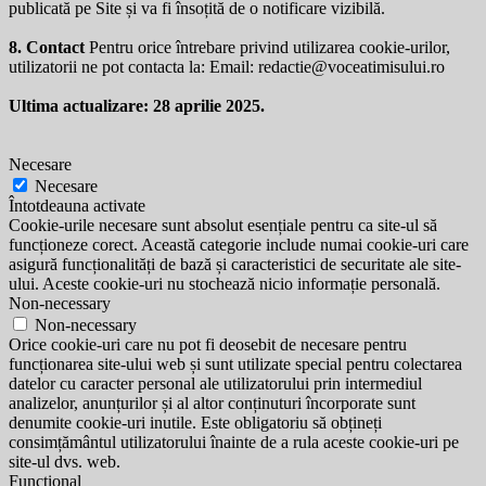
publicată pe Site și va fi însoțită de o notificare vizibilă.
8. Contact
Pentru orice întrebare privind utilizarea cookie-urilor,
utilizatorii ne pot contacta la: Email:
redactie@voceatimisului.ro
Ultima actualizare: 28 aprilie 2025.
Necesare
Necesare
Întotdeauna activate
Cookie-urile necesare sunt absolut esențiale pentru ca site-ul să
funcționeze corect. Această categorie include numai cookie-uri care
asigură funcționalități de bază și caracteristici de securitate ale site-
ului. Aceste cookie-uri nu stochează nicio informație personală.
Non-necessary
Non-necessary
Orice cookie-uri care nu pot fi deosebit de necesare pentru
funcționarea site-ului web și sunt utilizate special pentru colectarea
datelor cu caracter personal ale utilizatorului prin intermediul
analizelor, anunțurilor și al altor conținuturi încorporate sunt
denumite cookie-uri inutile. Este obligatoriu să obțineți
consimțământul utilizatorului înainte de a rula aceste cookie-uri pe
site-ul dvs. web.
Functional