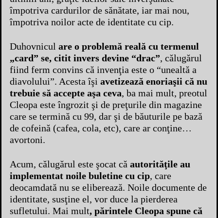
împotriva cardurilor de sănătate, iar mai nou,
împotriva noilor acte de identitate cu cip.
Duhovnicul
are o problemă reală cu termenul
„card” se, citit invers devine “drac”
, călugărul
fiind ferm convins că invenţia este o “unealtă a
diavolului”. Acesta îşi
avetizează enoriaşii că nu
trebuie să accepte aşa ceva
, ba mai mult, preotul
Cleopa este îngrozit şi de preţurile din magazine
care se termină cu 99, dar şi de băuturile pe bază
de cofeină (cafea, cola, etc), care ar conţine…
avortoni.
Acum, călugărul este şocat că
autorităţile au
implementat noile buletine cu cip
, care
deocamdată nu se eliberează. Noile documente de
identitate, susţine el, vor duce la pierderea
sufletului. Mai mult
, părintele Cleopa spune că