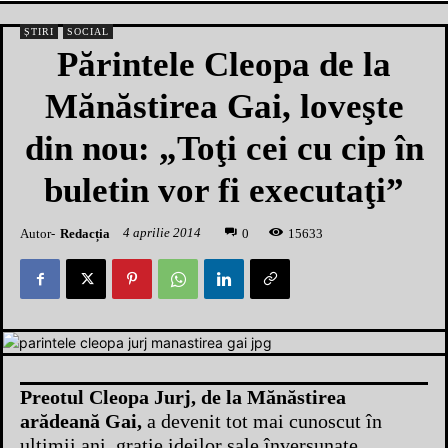
ȘTIRI
SOCIAL
Părintele Cleopa de la
Mănăstirea Gai, loveşte
din nou: „Toţi cei cu cip în
buletin vor fi executaţi”
4 aprilie 2014
Autor-
Redacția
1
5633
0
Preotul Cleopa Jurj, de la Mănăstirea
arădeană Gai,
a devenit tot mai cunoscut în
ultimii ani, graţie ideilor sale înverşunate