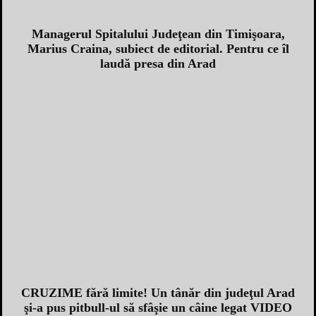
Managerul Spitalului Judeţean din Timişoara,
Marius Craina, subiect de editorial. Pentru ce îl
laudă presa din Arad
CRUZIME fără limite! Un tânăr din judeţul Arad
şi-a pus pitbull-ul să sfâşie un câine legat VIDEO