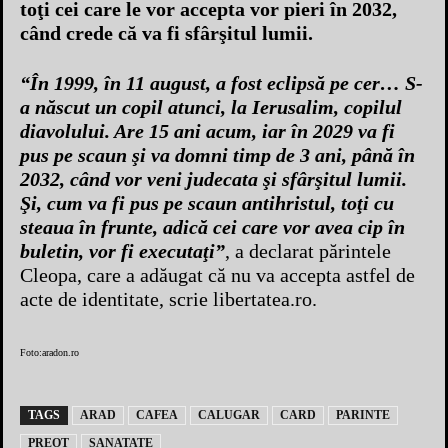
toţi cei care le vor accepta vor pieri în 2032,
când crede că va fi sfârşitul lumii.
“În 1999, în 11 august, a fost eclipsă pe cer… S-
a născut un copil atunci, la Ierusalim, copilul
diavolului. Are 15 ani acum, iar în 2029 va fi
pus pe scaun şi va domni timp de 3 ani, până în
2032, când vor veni judecata şi sfârşitul lumii.
Şi, cum va fi pus pe scaun antihristul, toţi cu
steaua în frunte, adică cei care vor avea cip în
buletin, vor fi executaţi”
, a declarat părintele
Cleopa, care a adăugat că nu va accepta astfel de
acte de identitate, scrie
libertatea.ro.
Foto:aradon.ro
TAGS
ARAD
CAFEA
CALUGAR
CARD
PARINTE
PREOT
SANATATE