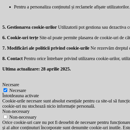
Pentru a personaliza conținutul și reclamele afișate utilizatorilor.
5. Gestionarea cookie-urilor
Utilizatorii pot gestiona sau dezactiva co
6. Cookie-uri terțe
Site-ul poate permite plasarea de cookie-uri de căt
7. Modificări ale politicii privind cookie-urile
Ne rezervăm dreptul de 
8. Contact
Pentru orice întrebare privind utilizarea cookie-urilor, utili
Ultima actualizare: 28 aprilie 2025.
Necesare
Necesare
Întotdeauna activate
Cookie-urile necesare sunt absolut esențiale pentru ca site-ul să funcțio
cookie-uri nu stochează nicio informație personală.
Non-necessary
Non-necessary
Orice cookie-uri care nu pot fi deosebit de necesare pentru funcționarea 
și al altor conținuturi încorporate sunt denumite cookie-uri inutile. Est