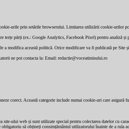
okie-urile prin setările browserului. Limitarea utilizării cookie-urilor po
re terțe părți (ex.: Google Analytics, Facebook Pixel) pentru analiză și p
a modifica această politică. Orice modificare va fi publicată pe Site și v
zatorii ne pot contacta la: Email:
redactie@voceatimisului.ro
neze corect. Această categorie include numai cookie-uri care asigură funcț
site-ului web și sunt utilizate special pentru colectarea datelor cu carac
e obligatoriu să obțineți consimțământul utilizatorului înainte de a rula a