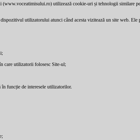
i (
www.voceatimisului.ro
) utilizează cookie-uri și tehnologii similare p
dispozitivul utilizatorului atunci când acesta vizitează un site web. Ele p
i;
care utilizatorii folosesc Site-ul;
în funcție de interesele utilizatorilor.
e;