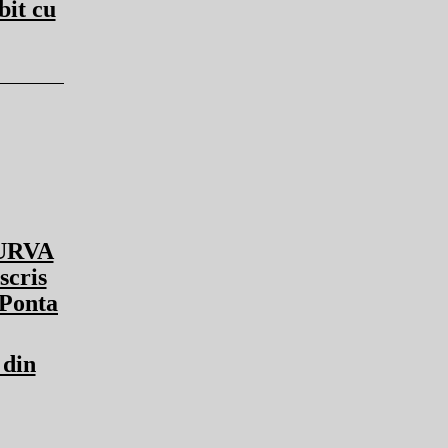
bit cu
CURVA
scris
 Ponta
din