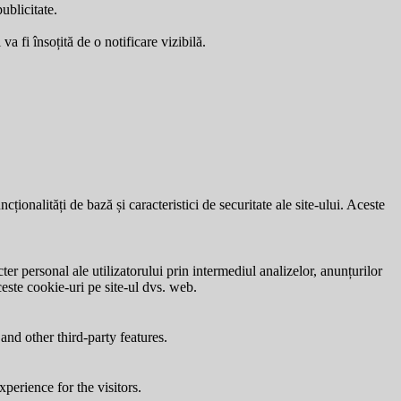
ublicitate.
a fi însoțită de o notificare vizibilă.
ionalități de bază și caracteristici de securitate ale site-ului. Aceste
ter personal ale utilizatorului prin intermediul analizelor, anunțurilor
ceste cookie-uri pe site-ul dvs. web.
and other third-party features.
perience for the visitors.