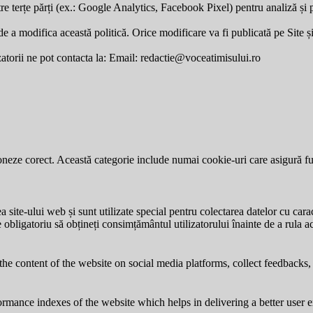
re terțe părți (ex.: Google Analytics, Facebook Pixel) pentru analiză și p
a modifica această politică. Orice modificare va fi publicată pe Site și v
zatorii ne pot contacta la: Email:
redactie@voceatimisului.ro
neze corect. Această categorie include numai cookie-uri care asigură funcț
site-ului web și sunt utilizate special pentru colectarea datelor cu carac
e obligatoriu să obțineți consimțământul utilizatorului înainte de a rula a
the content of the website on social media platforms, collect feedbacks, 
mance indexes of the website which helps in delivering a better user ex