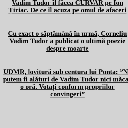
Vadim Tudor îl făcea CURVAR pe Ion
Țiriac. De ce îl acuza pe omul de afaceri
Cu exact o săptămână în urmă, Corneliu
Vadim Tudor a publicat o ultimă poezie
despre moarte
UDMR, lovitură sub centura lui Ponta: ”
putem fi alături de Vadim Tudor nici măc
o oră. Votați conform propriilor
convingeri”