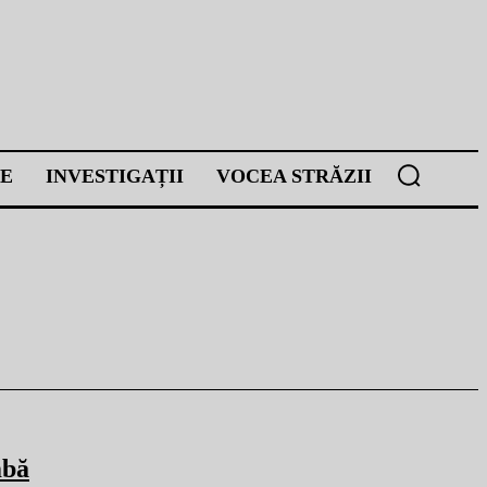
E
INVESTIGAȚII
VOCEA STRĂZII
mbă