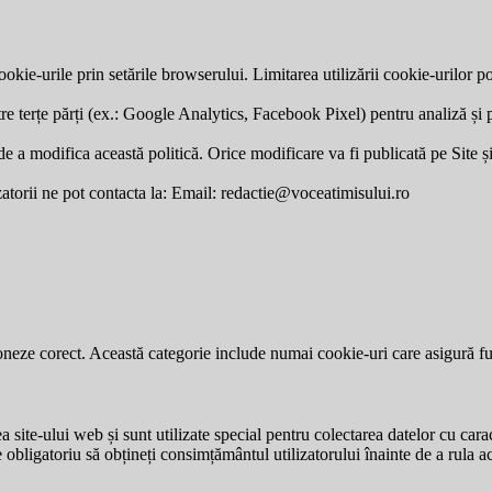
okie-urile prin setările browserului. Limitarea utilizării cookie-urilor po
re terțe părți (ex.: Google Analytics, Facebook Pixel) pentru analiză și p
a modifica această politică. Orice modificare va fi publicată pe Site și v
zatorii ne pot contacta la: Email:
redactie@voceatimisului.ro
neze corect. Această categorie include numai cookie-uri care asigură funcț
site-ului web și sunt utilizate special pentru colectarea datelor cu carac
e obligatoriu să obțineți consimțământul utilizatorului înainte de a rula a