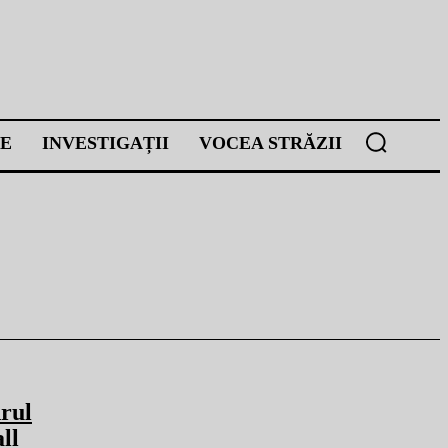
E
INVESTIGAȚII
VOCEA STRĂZII
rul
ll