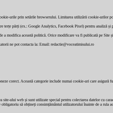
okie-urile prin setările browserului. Limitarea utilizării cookie-urilor po
re terțe părți (ex.: Google Analytics, Facebook Pixel) pentru analiză și p
a modifica această politică. Orice modificare va fi publicată pe Site și v
zatorii ne pot contacta la: Email:
redactie@voceatimisului.ro
neze corect. Această categorie include numai cookie-uri care asigură funcț
site-ului web și sunt utilizate special pentru colectarea datelor cu carac
e obligatoriu să obțineți consimțământul utilizatorului înainte de a rula a